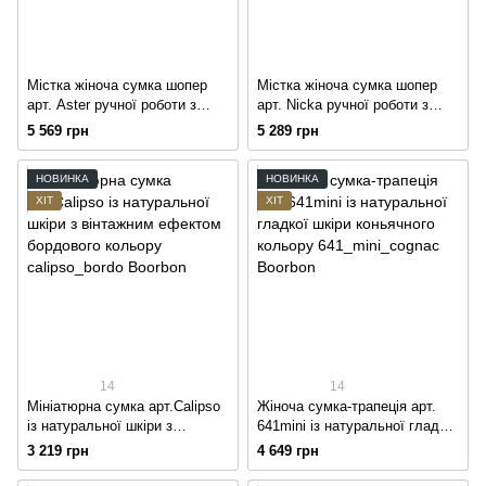
Містка жіноча сумка шопер
Містка жіноча сумка шопер
арт. Aster ручної роботи з
арт. Nicka ручної роботи з
натуральної замші
натуральної фактурної шкіри
5 569 грн
5 289 грн
шоколадного кольору
коньячного кольору
НОВИНКА
НОВИНКА
ХІТ
ХІТ
14
14
Мініатюрна сумка арт.Calipso
Жіноча сумка-трапеція арт.
із натуральної шкіри з
641mini із натуральної гладкої
вінтажним ефектом бордового
шкіри коньячного кольору
3 219 грн
4 649 грн
кольору