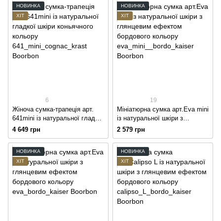
НОВИНКА
НОВИНКА
ХІТ
ХІТ
6
19
Жіноча сумка-трапеція арт.
Мініатюрна сумка арт.Eva mini
641mini із натуральної гладкої
із натуральної шкіри з
шкіри коньячного кольору
глянцевим ефектом
4 649 грн
2 579 грн
бордового кольору
НОВИНКА
НОВИНКА
ХІТ
ХІТ