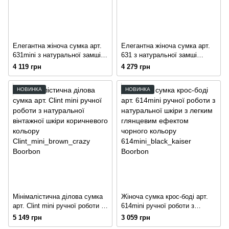
Елегантна жіноча сумка арт.
Елегантна жіноча сумка арт.
631mini з натуральної замші
631 з натуральної замші
кольору капучино
коричневого кольору
4 119 грн
4 279 грн
НОВИНКА
НОВИНКА
Мінімалістична ділова сумка
Жіноча сумка крос-боді арт.
арт. Clint mini ручної роботи з
614mini ручної роботи з
натуральної вінтажної шкіри
натуральної шкіри з легким
5 149 грн
3 059 грн
коричневого кольору
глянцевим ефектом чорного