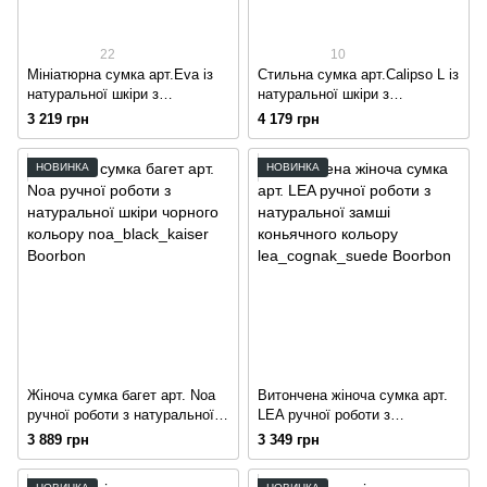
22
10
Мініатюрна сумка арт.Eva із
Стильна сумка арт.Calipso L із
натуральної шкіри з
натуральної шкіри з
глянцевим ефектом
глянцевим ефектом
3 219 грн
4 179 грн
бордового кольору
бордового кольору
НОВИНКА
НОВИНКА
Жіноча сумка багет арт. Noa
Витончена жіноча сумка арт.
ручної роботи з натуральної
LEA ручної роботи з
шкіри чорного кольору
натуральної замші коньячного
3 889 грн
3 349 грн
кольору