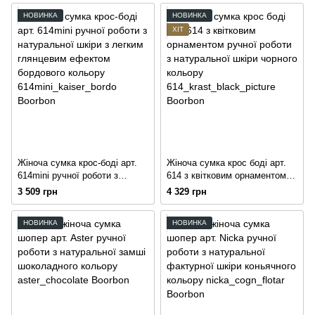
кольору
НОВИНКА
НОВИНКА
ХІТ
Жіноча сумка крос-боді арт.
Жіноча сумка крос боді арт.
614mini ручної роботи з
614 з квітковим орнаментом
натуральної шкіри з легким
ручної роботи з натуральної
3 509 грн
4 329 грн
глянцевим ефектом
шкіри чорного кольору
бордового кольору
НОВИНКА
НОВИНКА