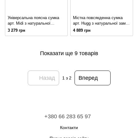
Універсальна поясна сумка
Містка повсякденна сумка
арт. Midi з натуральної
арт. Hugg з натуральної замші
фактурної шкіри коньячного
коричневого кольору
3 279 грн
4 889 грн
кольору
Показати ще 9 товарів
Назад
Вперед
1
з 2
+380 66 283 65 97
Контакти