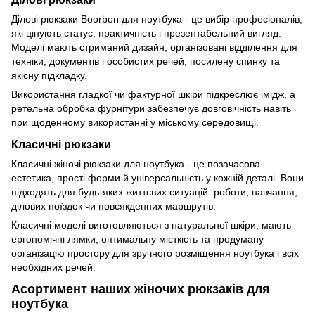
Ділові рюкзаки Boorbon для ноутбука - це вибір професіоналів,
які цінують статус, практичність і презентабельний вигляд.
Моделі мають стриманий дизайн, організовані відділення для
техніки, документів і особистих речей, посилену спинку та
якісну підкладку.
Використання гладкої чи фактурної шкіри підкреслює імідж, а
ретельна обробка фурнітури забезпечує довговічність навіть
при щоденному використанні у міському середовищі.
Класичні рюкзаки
Класичні жіночі рюкзаки для ноутбука - це позачасова
естетика, прості форми й універсальність у кожній деталі. Вони
підходять для будь-яких життєвих ситуацій: роботи, навчання,
ділових поїздок чи повсякденних маршрутів.
Класичні моделі виготовляються з натуральної шкіри, мають
ергономічні лямки, оптимальну місткість та продуману
організацію простору для зручного розміщення ноутбука і всіх
необхідних речей.
Асортимент наших жіночих рюкзаків для
ноутбука