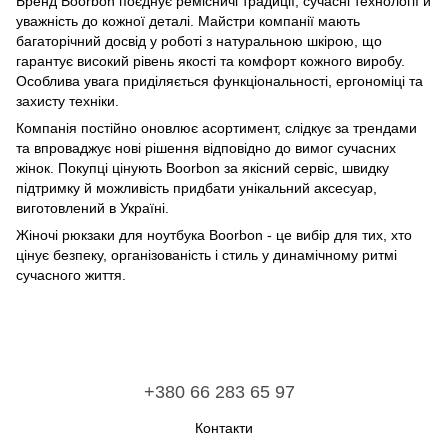
Бренд Boorbon поєднує ремісничі традиції, сучасні технології й
уважність до кожної деталі. Майстри компанії мають
багаторічний досвід у роботі з натуральною шкірою, що
гарантує високий рівень якості та комфорт кожного виробу.
Особлива увага приділяється функціональності, ергономіці та
захисту техніки.
Компанія постійно оновлює асортимент, слідкує за трендами
та впроваджує нові рішення відповідно до вимог сучасних
жінок. Покупці цінують Boorbon за якісний сервіс, швидку
підтримку й можливість придбати унікальний аксесуар,
виготовлений в Україні.
Жіночі рюкзаки для ноутбука Boorbon - це вибір для тих, хто
цінує безпеку, організованість і стиль у динамічному ритмі
сучасного життя.
+380 66 283 65 97
Контакти