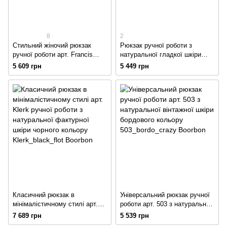
8
2
Стильний жіночий рюкзак
Рюкзак ручної роботи з
ручної роботи арт. Francis
натуральної гладкої шкіри
коньячного кольору з
арт. 535М чорного кольору
5 609 грн
5 449 грн
натуральної вінтажної шкіри
Класичний рюкзак в
Універсальний рюкзак ручної
мінімалістичному стилі арт.
роботи арт. 503 з натуральної
Klerk ручної роботи з
вінтажної шкіри бордового
7 689 грн
5 539 грн
натуральної фактурної шкіри
кольору