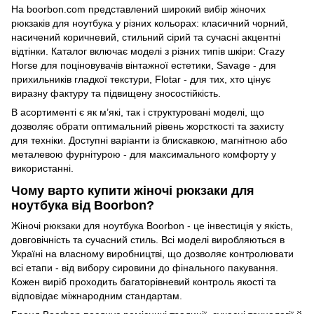
На boorbon.com представлений широкий вибір жіночих
рюкзаків для ноутбука у різних кольорах: класичний чорний,
насичений коричневий, стильний сірий та сучасні акцентні
відтінки. Каталог включає моделі з різних типів шкіри: Crazy
Horse для поціновувачів вінтажної естетики, Savage - для
прихильників гладкої текстури, Flotar - для тих, хто цінує
виразну фактуру та підвищену зносостійкість.
В асортименті є як м’які, так і структуровані моделі, що
дозволяє обрати оптимальний рівень жорсткості та захисту
для техніки. Доступні варіанти із блискавкою, магнітною або
металевою фурнітурою - для максимального комфорту у
використанні.
Чому варто купити жіночі рюкзаки для
ноутбука від Boorbon?
Жіночі рюкзаки для ноутбука Boorbon - це інвестиція у якість,
довговічність та сучасний стиль. Всі моделі виробляються в
Україні на власному виробництві, що дозволяє контролювати
всі етапи - від вибору сировини до фінального пакування.
Кожен виріб проходить багаторівневий контроль якості та
відповідає міжнародним стандартам.