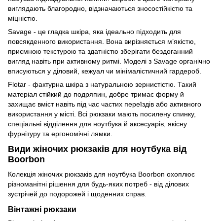
виглядають благородно, відзначаються зносостійкістю та
міцністю.
Savage - це гладка шкіра, яка ідеально підходить для
повсякденного використання. Вона вирізняється м’якістю,
приємною текстурою та здатністю зберігати бездоганний
вигляд навіть при активному ритмі. Моделі з Savage органічно
вписуються у діловий, кежуал чи мінімалістичний гардероб.
Flotar - фактурна шкіра з натуральною зернистістю. Такий
матеріал стійкий до подряпин, добре тримає форму й
захищає вміст навіть під час частих переїздів або активного
використання у місті. Всі рюкзаки мають посилену спинку,
спеціальні відділення для ноутбука й аксесуарів, якісну
фурнітуру та ергономічні лямки.
Види жіночих рюкзаків для ноутбука від
Boorbon
Колекція жіночих рюкзаків для ноутбука Boorbon охоплює
різноманітні рішення для будь-яких потреб - від ділових
зустрічей до подорожей і щоденних справ.
Вінтажні рюкзаки