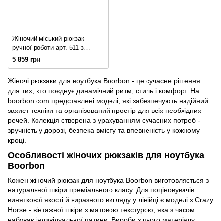
Жіночий міський рюкзак
ручної роботи арт. 511 з
натуральної вінтажної шкіри
5 859 грн
бордового кольору
Жіночі рюкзаки для ноутбука Boorbon - це сучасне рішення
для тих, хто поєднує динамічний ритм, стиль і комфорт. На
boorbon.com представлені моделі, які забезпечують надійний
захист техніки та організований простір для всіх необхідних
речей. Колекція створена з урахуванням сучасних потреб -
зручність у дорозі, безпека вмісту та впевненість у кожному
кроці.
Особливості жіночих рюкзаків для ноутбука
Boorbon
Кожен жіночий рюкзак для ноутбука Boorbon виготовляється з
натуральної шкіри преміального класу. Для поціновувачів
виняткової якості й виразного вигляду у лінійці є моделі з Crazy
Horse - вінтажної шкіри з матовою текстурою, яка з часом
набуває індивідуальної патини. Вироби з цього матеріалу