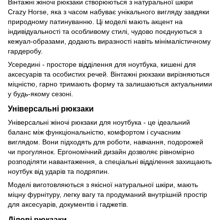
Вінтажні жіночі рюкзаки створюються з натуральної шкіри
Crazy Horse, яка з часом набуває унікального вигляду завдяки
природному патинуванню. Ці моделі мають акцент на
індивідуальності та особливому стилі, чудово поєднуються з
кежуал-образами, додають виразності навіть мінімалістичному
гардеробу.
Усередині - просторе відділення для ноутбука, кишені для
аксесуарів та особистих речей. Вінтажні рюкзаки вирізняються
міцністю, гарно тримають форму та залишаються актуальними
у будь-якому сезоні.
Універсальні рюкзаки
Універсальні жіночі рюкзаки для ноутбука - це ідеальний
баланс між функціональністю, комфортом і сучасним
виглядом. Вони підходять для роботи, навчання, подорожей
чи прогулянок. Ергономічний дизайн дозволяє рівномірно
розподіляти навантаження, а спеціальні відділення захищають
ноутбук від ударів та подряпин.
Моделі виготовляються з якісної натуральної шкіри, мають
міцну фурнітуру, легку вагу та продуманий внутрішній простір
для аксесуарів, документів і гаджетів.
Ділові рюкзаки