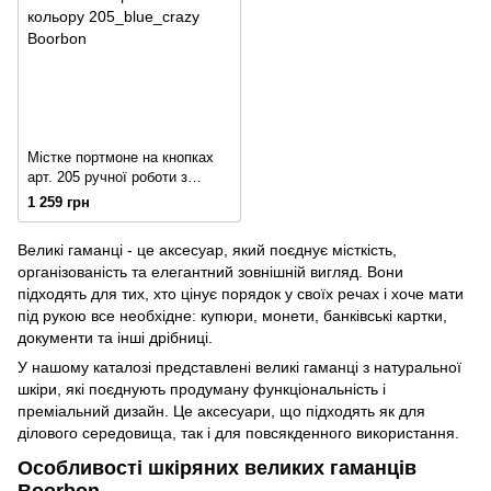
Містке портмоне на кнопках
арт. 205 ручної роботи з
натуральної вінтажної шкіри
1 259 грн
синього кольору
Великі гаманці - це аксесуар, який поєднує місткість,
організованість та елегантний зовнішній вигляд. Вони
підходять для тих, хто цінує порядок у своїх речах і хоче мати
під рукою все необхідне: купюри, монети, банківські картки,
документи та інші дрібниці.
У нашому каталозі представлені великі гаманці з натуральної
шкіри, які поєднують продуману функціональність і
преміальний дизайн. Це аксесуари, що підходять як для
ділового середовища, так і для повсякденного використання.
Особливості шкіряних великих гаманців
Boorbon