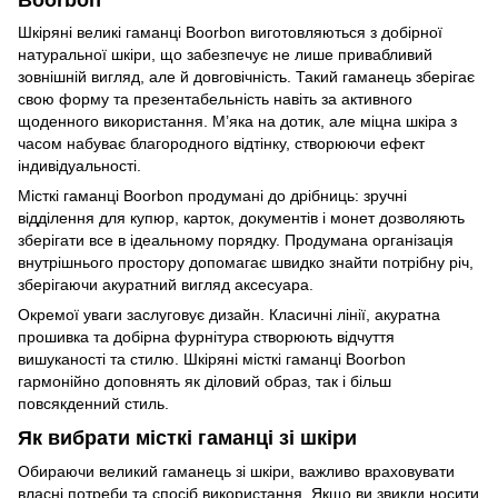
Шкіряні великі гаманці Boorbon виготовляються з добірної
натуральної шкіри, що забезпечує не лише привабливий
зовнішній вигляд, але й довговічність. Такий гаманець зберігає
свою форму та презентабельність навіть за активного
щоденного використання. М’яка на дотик, але міцна шкіра з
часом набуває благородного відтінку, створюючи ефект
індивідуальності.
Місткі гаманці Boorbon продумані до дрібниць: зручні
відділення для купюр, карток, документів і монет дозволяють
зберігати все в ідеальному порядку. Продумана організація
внутрішнього простору допомагає швидко знайти потрібну річ,
зберігаючи акуратний вигляд аксесуара.
Окремої уваги заслуговує дизайн. Класичні лінії, акуратна
прошивка та добірна фурнітура створюють відчуття
вишуканості та стилю. Шкіряні місткі гаманці Boorbon
гармонійно доповнять як діловий образ, так і більш
повсякденний стиль.
Як вибрати місткі гаманці зі шкіри
Обираючи великий гаманець зі шкіри, важливо враховувати
власні потреби та спосіб використання. Якщо ви звикли носити