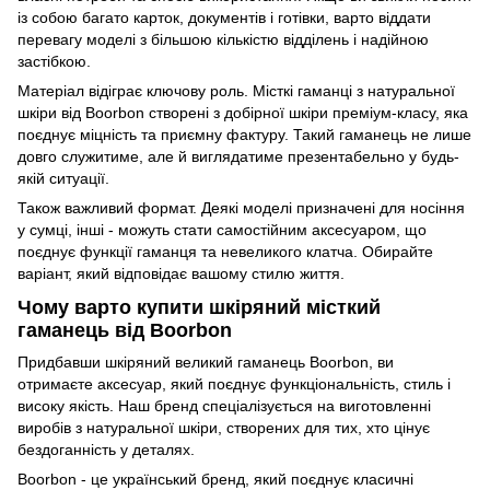
із собою багато карток, документів і готівки, варто віддати
перевагу моделі з більшою кількістю відділень і надійною
застібкою.
Матеріал відіграє ключову роль. Місткі гаманці з натуральної
шкіри від Boorbon створені з добірної шкіри преміум-класу, яка
поєднує міцність та приємну фактуру. Такий гаманець не лише
довго служитиме, але й виглядатиме презентабельно у будь-
якій ситуації.
Також важливий формат. Деякі моделі призначені для носіння
у сумці, інші - можуть стати самостійним аксесуаром, що
поєднує функції гаманця та невеликого клатча. Обирайте
варіант, який відповідає вашому стилю життя.
Чому варто купити шкіряний місткий
гаманець від Boorbon
Придбавши шкіряний великий гаманець Boorbon, ви
отримаєте аксесуар, який поєднує функціональність, стиль і
високу якість. Наш бренд спеціалізується на виготовленні
виробів з натуральної шкіри, створених для тих, хто цінує
бездоганність у деталях.
Boorbon - це український бренд, який поєднує класичні