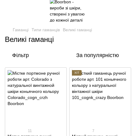
Гаманці
Типи гаманців
Великі гаманці
Великі гаманці
Фільтр
За популярністю
ХІТ
11
7