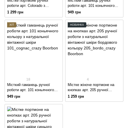
Містке портмоне ручної
Місткий гаманець ручної
роботи арт. Colorado з
роботи арт. 101 коньячного
натуральної винтажной шкіри
кольору з натуральної
1 299 грн
949 грн
коньячного кольору
вінтажної шкіри
ХІТ
НОВИНКА
18
4
Місткий гаманець ручної
Містке жіноче портмоне на
роботи арт. 101 коньячного
кнопках арт. 205 ручної
кольору з натуральної
роботи з натуральної
949 грн
1 259 грн
вінтажної шкіри
вінтажної шкіри бордового
кольору