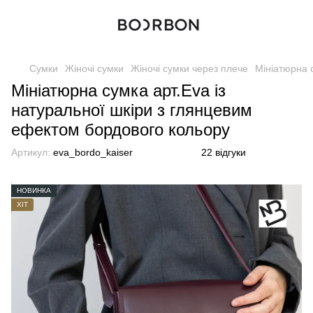
Сумки
Жіночі сумки
Жіночі сумки через плече
Мініатюрна 
Мініатюрна сумка арт.Eva із
натуральної шкіри з глянцевим
ефектом бордового кольору
Артикул:
eva_bordo_kaiser
22 відгуки
НОВИНКА
ХІТ