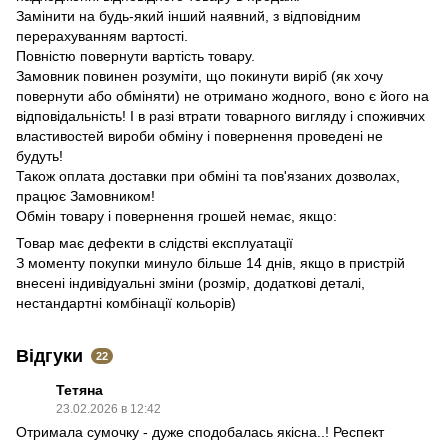
Замінити на будь-який інший наявний, з відповідним
перерахуванням вартості.
Повністю повернути вартість товару.
Замовник повинен розуміти, що покинути виріб (як хочу
повернути або обміняти) не отримано жодного, воно є його на
відповідальність!
І в разі втрати товарного вигляду і споживчих
властивостей вироби обміну і повернення проведені не
будуть!
Також оплата доставки при обміні та пов'язаних дозволах,
працює Замовником!
Обмін товару і повернення грошей немає, якщо:
Товар має дефекти в слідстві експлуатації
З моменту покупки минуло більше 14 днів
, якщо в пристрій
внесені індивідуальні зміни (розмір, додаткові деталі,
нестандартні комбінації кольорів)
Відгуки
22
Тетяна
23.02.2026 в 12:42
Отримала сумочку - дуже сподобалась якісна..! Респект