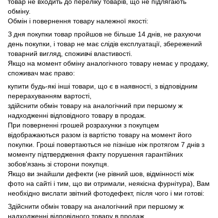
товар не входить до переліку товарів, що не підлягають
обміну.
Обмін і повернення товару належної якості:
З дня покупки товар пройшов не більше 14 днів, не рахуючи
день покупки, і товар не має слідів експлуатації, збережений
товарний вигляд, споживчі властивості.
Якщо на момент обміну аналогічного товару немає у продажу,
споживач має право:
купити будь-які інші товари, що є в наявності, з відповідним
перерахуванням вартості,
здійснити обмін товару на аналогічний при першому ж
надходженні відповідного товару в продаж.
При поверненні грошей розрахунки з покупцем
відображаються разом із вартістю товару на момент його
покупки.
Гроші повертаються не пізніше ніж протягом 7 днів з
моменту підтвердження факту порушення гарантійних
зобов'язань зі сторони покупця.
Якщо ви знайшли дефекти (не рівний шов, відмінності між
фото на сайті і тим, що ви отримали, неякісна фурнітура), Вам
необхідно вислати звітний фотодефект, після чого і ми готові:
Здійснити обмін товару на аналогічний при першому ж
надходженні відповідного товару в продаж.