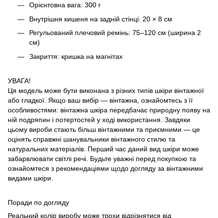
Орієнтовна вага: 300 г
Внутрішня кишеня на задній стінці: 20 × 8 см
Регульований плечовий ремінь: 75–120 см (ширина 2
см)
Закриття: кришка на магнітах
УВАГА!
Ця модель може бути виконана з різних типів шкіри вінтажної
або гладкої. Якщо ваш вибір — вінтажна, ознайомтесь з її
особливостями: вінтажна шкіра передбачає природну появу на
ній подряпин і потертостей у ході використання. Завдяки
цьому вироби стають більш вінтажними та приємними — це
оцінять справжні шанувальники вінтажного стилю та
натуральних матеріалів. Перший час даний вид шкіри може
забарвлювати світлі речі. Будьте уважні перед покупкою та
ознайомтеся з рекомендаціями щодо догляду за вінтажними
видами шкіри.
Поради по догляду
Реальний колір виробу може трохи відрізнятися від