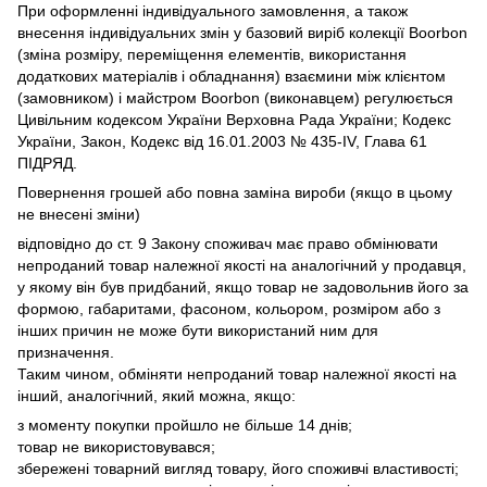
При оформленні індивідуального замовлення, а також
внесення індивідуальних змін у базовий виріб колекції Boorbon
(зміна розміру, переміщення елементів, використання
додаткових матеріалів і обладнання) взаємини між клієнтом
(замовником) і майстром Boorbon (виконавцем) регулюється
Цивільним кодексом України Верховна Рада України;
Кодекс
України, Закон, Кодекс від 16.01.2003 № 435-IV, Глава 61
ПІДРЯД.
Повернення грошей або повна заміна вироби (якщо в цьому
не внесені зміни)
відповідно до ст.
9 Закону споживач має право обмінювати
непроданий товар належної якості на аналогічний у продавця,
у якому він був придбаний, якщо товар не задовольнив його за
формою, габаритами, фасоном, кольором, розміром або з
інших причин не може бути використаний ним для
призначення.
Таким чином, обміняти непроданий товар належної якості на
інший, аналогічний, який можна, якщо:
з моменту покупки пройшло не більше 14 днів;
товар не використовувався;
збережені товарний вигляд товару, його споживчі властивості;