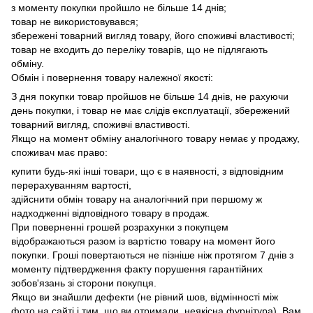
з моменту покупки пройшло не більше 14 днів;
товар не використовувався;
збережені товарний вигляд товару, його споживчі властивості;
товар не входить до переліку товарів, що не підлягають
обміну.
Обмін і повернення товару належної якості:
З дня покупки товар пройшов не більше 14 днів, не рахуючи
день покупки, і товар не має слідів експлуатації, збережений
товарний вигляд, споживчі властивості.
Якщо на момент обміну аналогічного товару немає у продажу,
споживач має право:
купити будь-які інші товари, що є в наявності, з відповідним
перерахуванням вартості,
здійснити обмін товару на аналогічний при першому ж
надходженні відповідного товару в продаж.
При поверненні грошей розрахунки з покупцем
відображаються разом із вартістю товару на момент його
покупки.
Гроші повертаються не пізніше ніж протягом 7 днів з
моменту підтвердження факту порушення гарантійних
зобов'язань зі сторони покупця.
Якщо ви знайшли дефекти (не рівний шов, відмінності між
фото на сайті і тим, що ви отримали, неякісна фурнітура), Вам