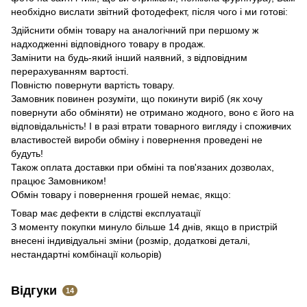
необхідно вислати звітний фотодефект, після чого і ми готові:
Здійснити обмін товару на аналогічний при першому ж
надходженні відповідного товару в продаж.
Замінити на будь-який інший наявний, з відповідним
перерахуванням вартості.
Повністю повернути вартість товару.
Замовник повинен розуміти, що покинути виріб (як хочу
повернути або обміняти) не отримано жодного, воно є його на
відповідальність!
І в разі втрати товарного вигляду і споживчих
властивостей вироби обміну і повернення проведені не
будуть!
Також оплата доставки при обміні та пов'язаних дозволах,
працює Замовником!
Обмін товару і повернення грошей немає, якщо:
Товар має дефекти в слідстві експлуатації
З моменту покупки минуло більше 14 днів
, якщо в пристрій
внесені індивідуальні зміни (розмір, додаткові деталі,
нестандартні комбінації кольорів)
Відгуки
14