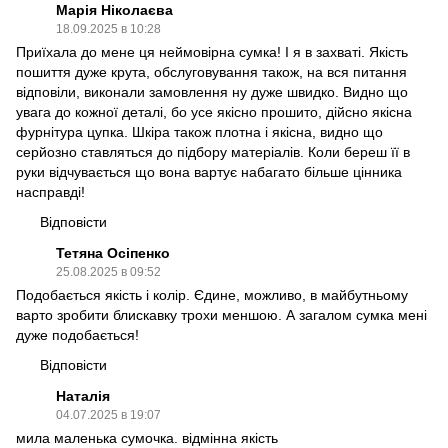
Марія Ніколаєва
18.09.2025 в 10:28
Приїхала до мене ця неймовірна сумка! І я в захваті. Якість
пошиття дуже крута, обслуговування також, на вся питання
відповіли, виконали замовлення ну дуже швидко. Видно що
увага до кожної деталі, бо усе якісно прошито, дійсно якісна
фурнітура цупка. Шкіра також плотна і якісна, видно що
серйозно ставляться до підбору матеріалів. Коли береш її в
руки відчувається що вона вартує набагато більше цінника
насправді!
Відповісти
Тетяна Осіпенко
25.08.2025 в 09:52
Подобається якість і колір. Єдине, можливо, в майбутньому
варто зробити блискавку трохи меншою. А загалом сумка мені
дуже подобається!
Відповісти
Наталія
04.07.2025 в 19:07
мила маленька сумочка. відмінна якість