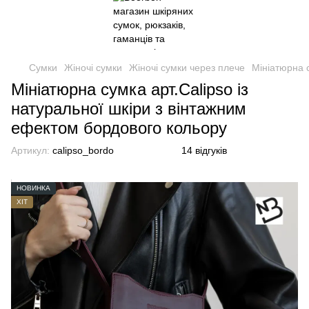
Сумки
Жіночі сумки
Жіночі сумки через плече
Мініатюрна с
Мініатюрна сумка арт.Calipso із
натуральної шкіри з вінтажним
ефектом бордового кольору
Артикул:
calipso_bordo
14 відгуків
НОВИНКА
ХІТ