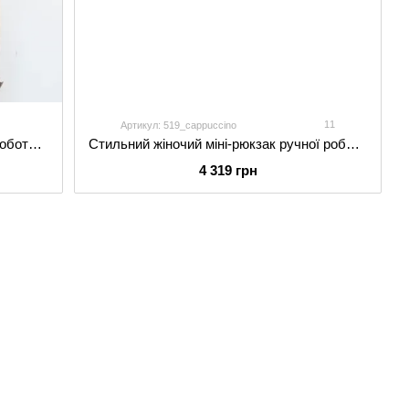
7
11
Артикул: 519_cappuccino
Витончений жіночий рюкзак ручної роботи арт. 521 із натуральної шкіри чорного кольору
Стильний жіночий міні-рюкзак ручної роботи арт. 519 з натуральної шкіри з глянцевим ефектом кольору капучино
4 319 грн