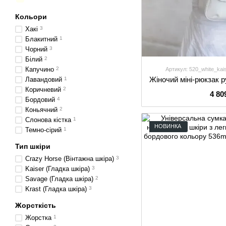
Кольори
Хакі
3
Блакитний
1
Чорний
3
Білий
2
Капучино
2
Артикул: 520_white_kai
Лавандовий
1
Коричневий
2
4 80
Бордовий
4
Коньячний
2
Слонова кістка
1
НОВИНКА
Темно-сірий
1
Тип шкіри
Crazy Horse (Вінтажна шкіра)
3
Kaiser (Гладка шкіра)
3
Savage (Гладка шкіра)
2
Krast (Гладка шкіра)
3
Жорсткість
Жорстка
1