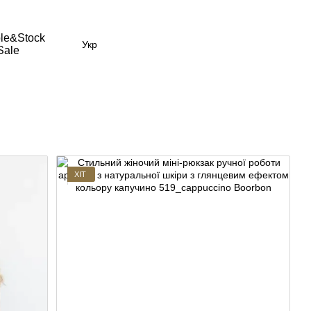
le&Stock
Укр
Sale
ХІТ