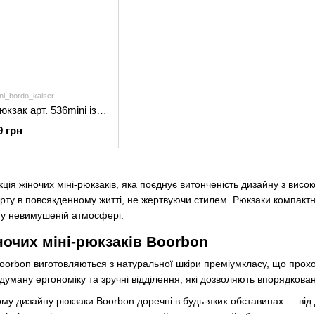
ni_bordo_kaiser
Універсальна сумка-рюкзак арт. 536mini із натуральної шкіри з легким глянцевим ефектом бордового кольору
9 грн
ція жіночих міні-рюкзаків, яка поєднує витонченість дизайну з висо
орту в повсякденному житті, не жертвуючи стилем. Рюкзаки компактні,
 у невимушеній атмосфері.
ночих міні-рюкзаків Boorbon
Boorbon виготовляються з натуральної шкіри преміумкласу, що прох
думану ергономіку та зручні відділення, які дозволяють впорядкован
у дизайну рюкзаки Boorbon доречні в будь-яких обставинах — від діл