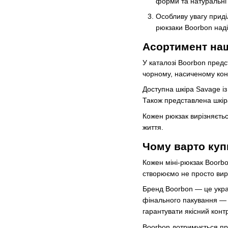
форми та натуральні 
Особливу увагу приділ
рюкзаки Boorbon над
Асортимент наш
У каталозі Boorbon предс
чорному, насиченому конь
Доступна шкіра Savage і
Також представлена шкіра
Кожен рюкзак вирізняєтьс
життя.
Чому варто куп
Кожен міні-рюкзак Boorbo
створюємо не просто виро
Бренд Boorbon — це украї
фінального пакування — 
гарантувати якісний конт
Boorbon дотримується при