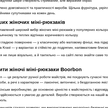
відтінки шкіри створюють стриманий, але виразний образ.
ено довговічності та практичності виробів. Щільна фурнітура, укріп
ійними супутниками на кожен день.
их жіночих міні-рюкзаків
тавлений широкий вибір жіночих міні-рюкзаків у популярних кольора
ячному та теплих відтінках коричневого кольору.
з гладкою поверхнею — у класичному або матовому фініші, яка підк
 Krast — у варіантах зі стійкістю до подряпин, напівматовим блиск
я не лише візуально, а й тактильно — на сайті легко знайти саме то
ити жіночі міні-рюкзаки Boorbon
n — це результат ручної роботи майстрів, які поєднують сучасні те
би, а речі з характером — лаконічні, витончені, з бездоганною які
нське виробництво, де основною цінністю є майстерність і відповід
здійснюється з увагою до деталей. Вироби створюються на нашій вл
роль.
нципів сталого розвитку: ми використовуємо екологічно безпечні м