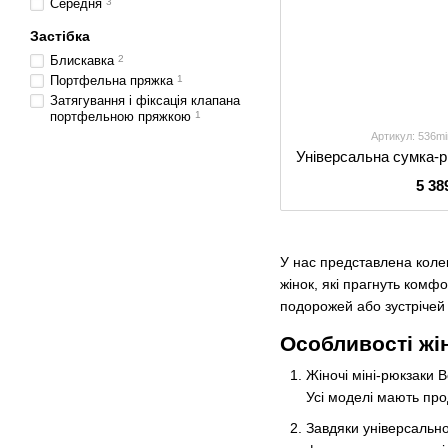
Середня
3
Застібка
Блискавка
2
Портфельна пряжка
1
Затягування і фіксація клапана
портфельною пряжкою
1
Артикул: 536mi
5 38
У нас представлена колек
жінок, які прагнуть комф
подорожей або зустрічей
Особливості жі
Жіночі міні-рюкзаки 
Усі моделі мають про
Завдяки універсальном