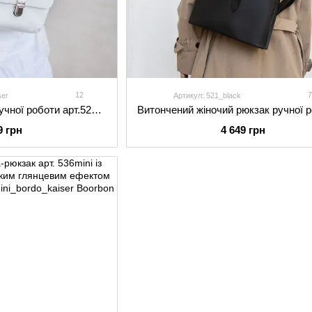
12
ser
Артикул: 521_black
Жіночий міні-рюкзак ручної роботи арт.520 з натуральної шкіри з легким глянцевим ефектом білого кольору
9 грн
4 649 грн