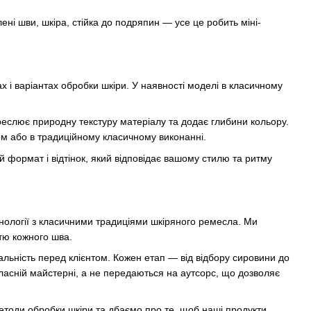
лені шви, шкіра, стійка до подряпин — усе це робить міні-
х і варіантах обробки шкіри. У наявності моделі в класичному
реслює природну текстуру матеріалу та додає глибини кольору.
ом або в традиційному класичному виконанні.
й формат і відтінок, який відповідає вашому стилю та ритму
хнології з класичними традиціями шкіряного ремесла. Ми
стю кожного шва.
альність перед клієнтом. Кожен етап — від відбору сировини до
асній майстерні, а не передаються на аутсорс, що дозволяє
етоди обробки шкіри та дбаємо про те, щоб наші продукти