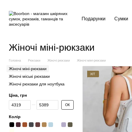
Перейти до основного контенту
Подарунки
Сумки
Жіночі міні-рюкзаки
Головна
Рюкзаки
Жіночі рюкзаки
Жіночі міні-рюкзаки
Жіночі міні-рюкзаки
ХІТ
Жіночі міські рюкзаки
Жіночі рюкзаки для ноутбука
Ціна, грн
Від Ціна, грн
До Ціна, грн
ОК
Колір