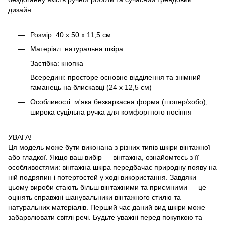
дизайн.
Розмір: 40 х 50 х 11,5 см
Матеріал: натуральна шкіра
Застібка: кнопка
Всередині: просторе основне відділення та знімний
гаманець на блискавці (24 х 12,5 см)
Особливості: м'яка безкаркасна форма (шопер/хобо),
широка суцільна ручка для комфортного носіння
УВАГА!
Ця модель може бути виконана з різних типів шкіри вінтажної
або гладкої. Якщо ваш вибір — вінтажна, ознайомтесь з її
особливостями: вінтажна шкіра передбачає природну появу на
ній подряпин і потертостей у ході використання. Завдяки
цьому вироби стають більш вінтажними та приємними — це
оцінять справжні шанувальники вінтажного стилю та
натуральних матеріалів. Перший час даний вид шкіри може
забарвлювати світлі речі. Будьте уважні перед покупкою та