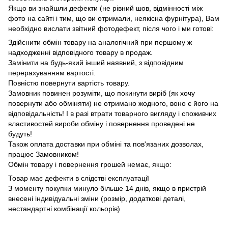
Якщо ви знайшли дефекти (не рівний шов, відмінності між
фото на сайті і тим, що ви отримали, неякісна фурнітура), Вам
необхідно вислати звітний фотодефект, після чого і ми готові:
Здійснити обмін товару на аналогічний при першому ж
надходженні відповідного товару в продаж.
Замінити на будь-який інший наявний, з відповідним
перерахуванням вартості.
Повністю повернути вартість товару.
Замовник повинен розуміти, що покинути виріб (як хочу
повернути або обміняти) не отримано жодного, воно є його на
відповідальність!
І в разі втрати товарного вигляду і споживчих
властивостей вироби обміну і повернення проведені не
будуть!
Також оплата доставки при обміні та пов'язаних дозволах,
працює Замовником!
Обмін товару і повернення грошей немає, якщо:
Товар має дефекти в слідстві експлуатації
З моменту покупки минуло більше 14 днів
, якщо в пристрій
внесені індивідуальні зміни (розмір, додаткові деталі,
нестандартні комбінації кольорів)