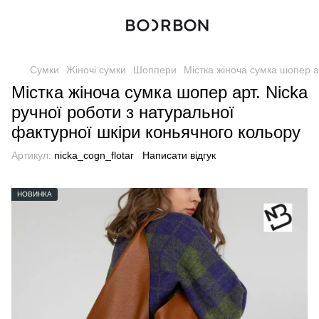
Сумки
Жіночі сумки
Шоппери
Містка жіноча сумка шопер а
Містка жіноча сумка шопер арт. Nicka
ручної роботи з натуральної
фактурної шкіри коньячного кольору
Артикул:
nicka_cogn_flotar
Написати відгук
НОВИНКА