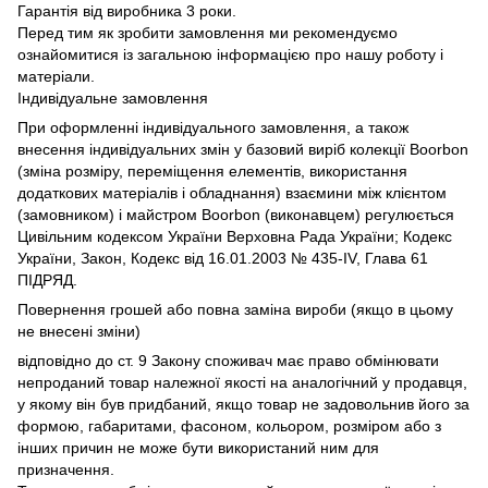
Гарантія від виробника 3 роки.
Перед тим як зробити замовлення ми рекомендуємо
ознайомитися із загальною інформацією про нашу роботу і
матеріали.
Індивідуальне замовлення
При оформленні індивідуального замовлення, а також
внесення індивідуальних змін у базовий виріб колекції Boorbon
(зміна розміру, переміщення елементів, використання
додаткових матеріалів і обладнання) взаємини між клієнтом
(замовником) і майстром Boorbon (виконавцем) регулюється
Цивільним кодексом України Верховна Рада України;
Кодекс
України, Закон, Кодекс від 16.01.2003 № 435-IV, Глава 61
ПІДРЯД.
Повернення грошей або повна заміна вироби (якщо в цьому
не внесені зміни)
відповідно до ст.
9 Закону споживач має право обмінювати
непроданий товар належної якості на аналогічний у продавця,
у якому він був придбаний, якщо товар не задовольнив його за
формою, габаритами, фасоном, кольором, розміром або з
інших причин не може бути використаний ним для
призначення.