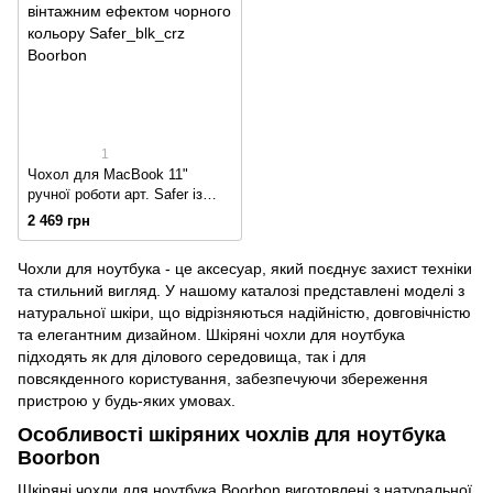
1
Чохол для MacBook 11"
ручної роботи арт. Safer із
натуральної шкіри з
2 469 грн
вінтажним ефектом чорного
кольору
Чохли для ноутбука - це аксесуар, який поєднує захист техніки
та стильний вигляд. У нашому каталозі представлені моделі з
натуральної шкіри, що відрізняються надійністю, довговічністю
та елегантним дизайном. Шкіряні чохли для ноутбука
підходять як для ділового середовища, так і для
повсякденного користування, забезпечуючи збереження
пристрою у будь-яких умовах.
Особливості шкіряних чохлів для ноутбука
Boorbon
Шкіряні чохли для ноутбука Boorbon виготовлені з натуральної