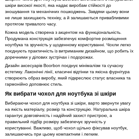
шкіри високої якості, яка надає виробам стійкості до
зношування та механічних пошкоджень. Завдяки цьому вони
не лише захищають техніку, а й залишаються привабливими
протягом тривалого часу.
Кожна модель створена з акцентом на функціональність.
Продумана конструкція забезпечує комфортне розміщення
ноутбука та зручність у щоденному користуванні. Чохли легко
поєднують практичність із витриманим дизайном, що робить їх
доречними у ділових зустрічах і подорожах.
Дизайн аксесуарів Boorbon поєднує мінімалізм та сучасну
естетику. Лаконічні лінії, класичні відтінки та якісна фурнітура
створюють образ виробу, який підкреслює статус власника та
гармонійно доповнює стиль.
Як вибрати чохол для ноутбука зі шкіри
Вибираючи чохол для ноутбука зі шкіри, варто звернути увагу
на якість матеріалу, розмір та конструкцію. Натуральна шкіра
гарантує довговічність і надійний захист пристрою, а
правильний підбір розміру забезпечує зручність у
користуванні. Важливо, щоб чохол щільно фіксував ноутбук,
залишаючись при цьому компактним і легким.