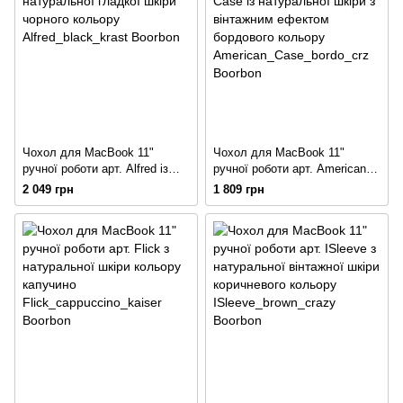
Чохол для MacBook 11"
Чохол для MacBook 11"
ручної роботи арт. Alfred із
ручної роботи арт. American
натуральної гладкої шкіри
Сase із натуральної шкіри з
2 049 грн
1 809 грн
чорного кольору
вінтажним ефектом бордового
кольору