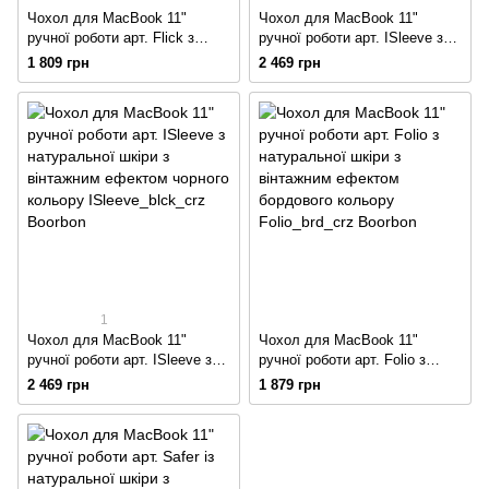
Чохол для MacBook 11"
Чохол для MacBook 11"
ручної роботи арт. Flick з
ручної роботи арт. ISleeve з
натуральної шкіри кольору
натуральної вінтажної шкіри
1 809 грн
2 469 грн
капучино
коричневого кольору
1
Чохол для MacBook 11"
Чохол для MacBook 11"
ручної роботи арт. ISleeve з
ручної роботи арт. Folio з
натуральної шкіри з
натуральної шкіри з
2 469 грн
1 879 грн
вінтажним ефектом чорного
вінтажним ефектом бордового
кольору
кольору