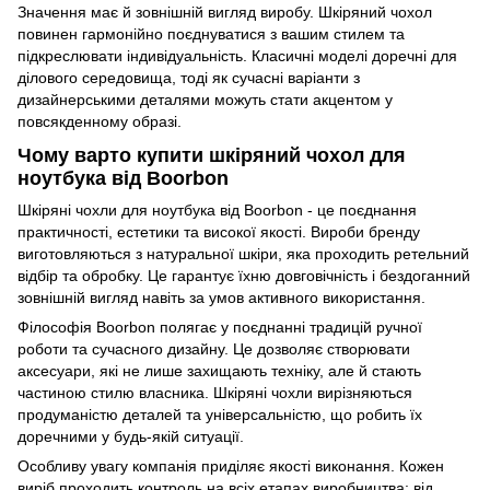
Значення має й зовнішній вигляд виробу. Шкіряний чохол
повинен гармонійно поєднуватися з вашим стилем та
підкреслювати індивідуальність. Класичні моделі доречні для
ділового середовища, тоді як сучасні варіанти з
дизайнерськими деталями можуть стати акцентом у
повсякденному образі.
Чому варто купити шкіряний чохол для
ноутбука від Boorbon
Шкіряні чохли для ноутбука від Boorbon - це поєднання
практичності, естетики та високої якості. Вироби бренду
виготовляються з натуральної шкіри, яка проходить ретельний
відбір та обробку. Це гарантує їхню довговічність і бездоганний
зовнішній вигляд навіть за умов активного використання.
Філософія Boorbon полягає у поєднанні традицій ручної
роботи та сучасного дизайну. Це дозволяє створювати
аксесуари, які не лише захищають техніку, але й стають
частиною стилю власника. Шкіряні чохли вирізняються
продуманістю деталей та універсальністю, що робить їх
доречними у будь-якій ситуації.
Особливу увагу компанія приділяє якості виконання. Кожен
виріб проходить контроль на всіх етапах виробництва: від