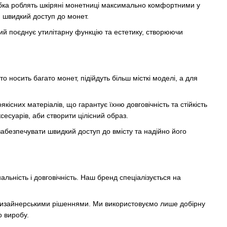
ібка роблять шкіряні монетниці максимально комфортними у
 швидкий доступ до монет.
який поєднує утилітарну функцію та естетику, створюючи
о носить багато монет, підійдуть більш місткі моделі, а для
кісних матеріалів, що гарантує їхню довговічність та стійкість
есуарів, аби створити цілісний образ.
абезпечувати швидкий доступ до вмісту та надійно його
льність і довговічність. Наш бренд спеціалізується на
и дизайнерськими рішеннями. Ми використовуємо лише добірну
о виробу.