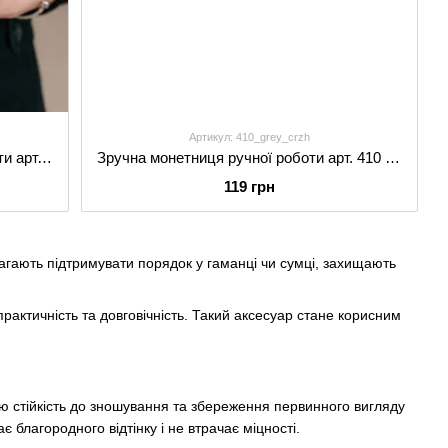
Артикул: 410_grey_crzh
Затискач з монетницею ручної роботи арт. 110 бордового кольору з натуральної вінтажної шкіри
Зручна монетниця ручної роботи арт. 410 темно-сірого кольору з натуральної вінтажної шкіри
119 грн
магають підтримувати порядок у гаманці чи сумці, захищають
рактичність та довговічність. Такий аксесуар стане корисним
ню стійкість до зношування та збереження первинного вигляду
 благородного відтінку і не втрачає міцності.