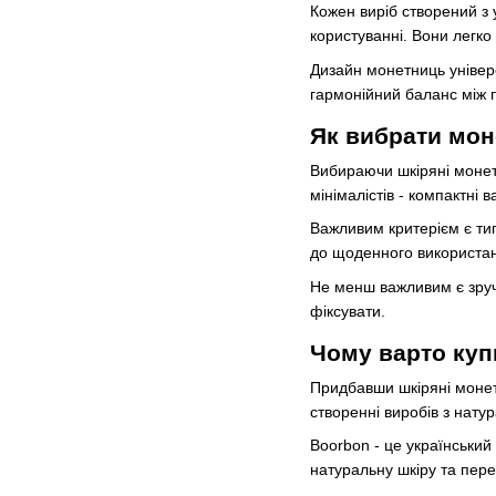
Кожен виріб створений з
користуванні. Вони легк
Дизайн монетниць універс
гармонійний баланс між п
Як вибрати мон
Вибираючи шкіряні монетни
мінімалістів - компактні 
Важливим критерієм є тип 
до щоденного використанн
Не менш важливим є зруч
фіксувати.
Чому варто куп
Придбавши шкіряні монетн
створенні виробів з нату
Boorbon - це українськи
натуральну шкіру та пере