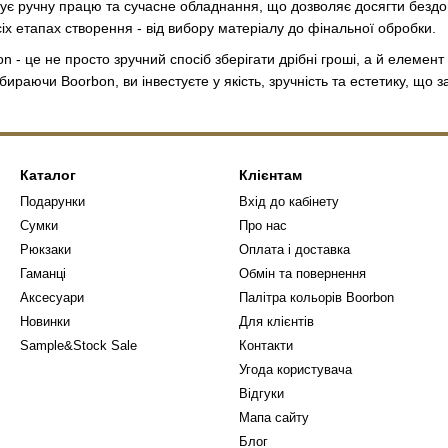
є ручну працю та сучасне обладнання, що дозволяє досягти бездо
іх етапах створення - від вибору матеріалу до фінальної обробки.
on - це не просто зручний спосіб зберігати дрібні гроші, а й елеме
бираючи Boorbon, ви інвестуєте у якість, зручність та естетику, що
Каталог
Клієнтам
Подарунки
Вхід до кабінету
Сумки
Про нас
Рюкзаки
Оплата і доставка
Гаманці
Обмін та повернення
Аксесуари
Палітра кольорів Boorbon
Новинки
Для клієнтів
Sample&Stock Sale
Контакти
Угода користувача
Відгуки
Мапа сайту
Блог