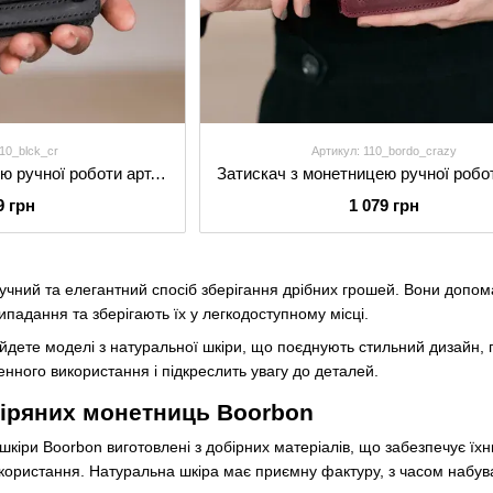
110_blck_cr
Артикул: 110_bordo_crazy
Затискач з монетницею ручної роботи арт. 110 чорного кольору з натуральної вінтажної шкіри
9 грн
1 079 грн
ручний та елегантний спосіб зберігання дрібних грошей. Вони допо
ипадання та зберігають їх у легкодоступному місці.
йдете моделі з натуральної шкіри, що поєднують стильний дизайн, п
нного використання і підкреслить увагу до деталей.
іряних монетниць Boorbon
шкіри Boorbon виготовлені з добірних матеріалів, що забезпечує їх
икористання. Натуральна шкіра має приємну фактуру, з часом набуває