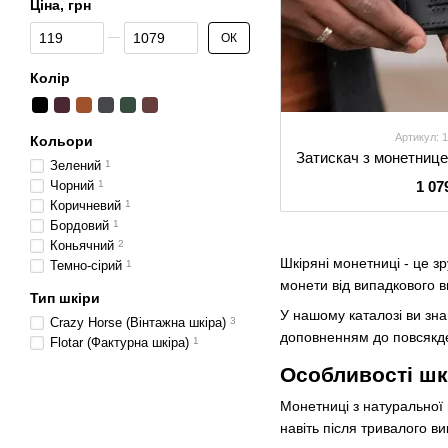
Ціна, грн
Від Ціна, грн
До Ціна, грн
ОК
Колір
Артикул: 
Кольори
Зелений
1
1 07
Чорний
1
Коричневий
1
Бордовий
1
Коньячний
2
Шкіряні монетниці - це з
Темно-сірий
1
монети від випадкового в
Тип шкіри
У нашому каталозі ви зна
Crazy Horse (Вінтажна шкіра)
3
доповненням до повсякде
Flotar (Фактурна шкіра)
1
Особливості шк
Монетниці з натуральної 
навіть після тривалого в