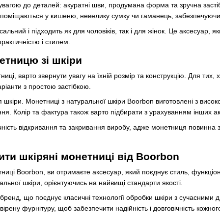
 увагою до деталей: акуратні шви, продумана форма та зручна заст
о поміщаються у кишеню, невелику сумку чи гаманець, забезпечуючи
альний і підходить як для чоловіків, так і для жінок. Це аксесуар, 
рактичністю і стилем.
етницю зі шкіри
ці, варто звернути увагу на їхній розмір та конструкцію. Для тих, хт
варіанти з простою застібкою.
шкіри. Монетниці з натуральної шкіри Boorbon виготовлені з високоя
я. Колір та фактура також варто підбирати з урахуванням інших акс
ність відкривання та закривання виробу, адже монетниця повинна з
ити шкіряні монетниці від Boorbon
иці Boorbon, ви отримаєте аксесуар, який поєднує стиль, функціона
ральної шкіри, орієнтуючись на найвищі стандарти якості.
й бренд, що поєднує класичні технології обробки шкіри з сучасним
вірену фурнітуру, щоб забезпечити надійність і довговічність кожног