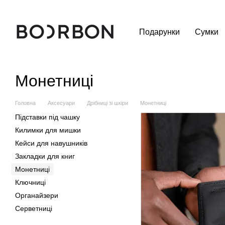
Перейти до основного контенту
Подарунки
Сумки
Монетниці
Головна
Аксесуари
Дрібниці зі шкіри
Монетниці
Підставки під чашку
Килимки для мишки
Кейси для навушників
Закладки для книг
Монетниці
Ключниці
Органайзери
Серветниці