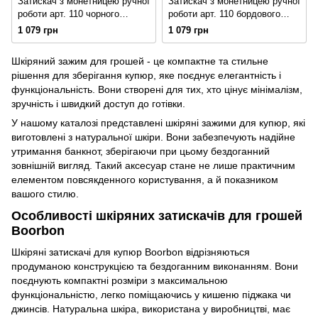
Затискач з монетницею ручної
Затискач з монетницею ручної
роботи арт. 110 чорного
роботи арт. 110 бордового
кольору з натуральної
кольору з натуральної
1 079 грн
1 079 грн
вінтажної шкіри
вінтажної шкіри
Шкіряний зажим для грошей - це компактне та стильне
рішення для зберігання купюр, яке поєднує елегантність і
функціональність. Вони створені для тих, хто цінує мінімалізм,
зручність і швидкий доступ до готівки.
У нашому каталозі представлені шкіряні зажими для купюр, які
виготовлені з натуральної шкіри. Вони забезпечують надійне
утримання банкнот, зберігаючи при цьому бездоганний
зовнішній вигляд. Такий аксесуар стане не лише практичним
елементом повсякденного користування, а й показником
вашого стилю.
Особливості шкіряних затискачів для грошей
Boorbon
Шкіряні затискачі для купюр Boorbon відрізняються
продуманою конструкцією та бездоганним виконанням. Вони
поєднують компактні розміри з максимальною
функціональністю, легко поміщаючись у кишеню піджака чи
джинсів. Натуральна шкіра, використана у виробництві, має