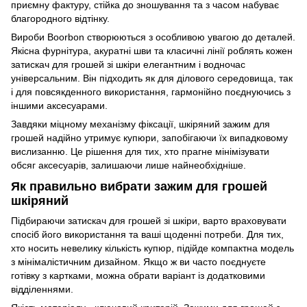
приємну фактуру, стійка до зношування та з часом набуває
благородного відтінку.
Вироби Boorbon створюються з особливою увагою до деталей.
Якісна фурнітура, акуратні шви та класичні лінії роблять кожен
затискач для грошей зі шкіри елегантним і водночас
універсальним. Він підходить як для ділового середовища, так
і для повсякденного використання, гармонійно поєднуючись з
іншими аксесуарами.
Завдяки міцному механізму фіксації, шкіряний зажим для
грошей надійно утримує купюри, запобігаючи їх випадковому
вислизанню. Це рішення для тих, хто прагне мінімізувати
обсяг аксесуарів, залишаючи лише найнеобхідніше.
Як правильно вибрати зажим для грошей
шкіряний
Підбираючи затискач для грошей зі шкіри, варто враховувати
спосіб його використання та ваші щоденні потреби. Для тих,
хто носить невелику кількість купюр, підійде компактна модель
з мінімалістичним дизайном. Якщо ж ви часто поєднуєте
готівку з картками, можна обрати варіант із додатковими
відділеннями.