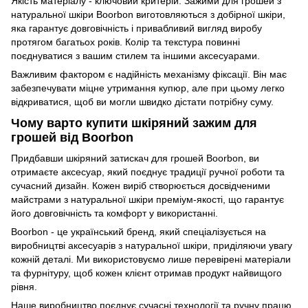
Якість матеріалу - ключовий критерій. Зажими для грошей з
натуральної шкіри Boorbon виготовляються з добірної шкіри,
яка гарантує довговічність і привабливий вигляд виробу
протягом багатьох років. Колір та текстура повинні
поєднуватися з вашим стилем та іншими аксесуарами.
Важливим фактором є надійність механізму фіксації. Він має
забезпечувати міцне утримання купюр, але при цьому легко
відкриватися, щоб ви могли швидко дістати потрібну суму.
Чому варто купити шкіряний зажим для
грошей від Boorbon
Придбавши шкіряний затискач для грошей Boorbon, ви
отримаєте аксесуар, який поєднує традиції ручної роботи та
сучасний дизайн. Кожен виріб створюється досвідченими
майстрами з натуральної шкіри преміум-якості, що гарантує
його довговічність та комфорт у використанні.
Boorbon - це український бренд, який спеціалізується на
виробництві аксесуарів з натуральної шкіри, приділяючи увагу
кожній деталі. Ми використовуємо лише перевірені матеріали
та фурнітуру, щоб кожен клієнт отримав продукт найвищого
рівня.
Наше виробництво поєднує сучасні технології та ручну працю,