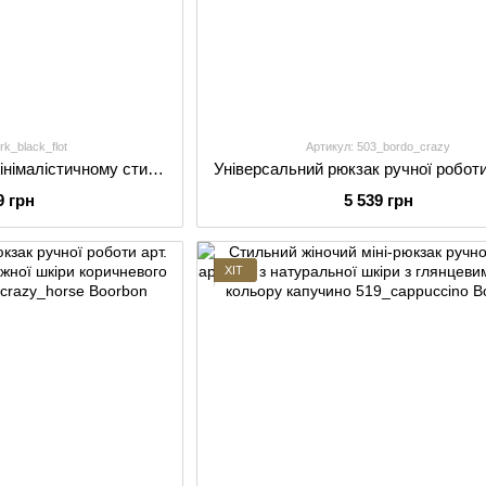
rk_black_flot
Артикул: 503_bordo_crazy
Класичний рюкзак в мінімалістичному стилі арт. Klerk ручної роботи з натуральної фактурної шкіри чорного кольору
9 грн
5 539 грн
ХІТ