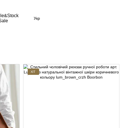
le&Stock
Укр
Sale
ХІТ