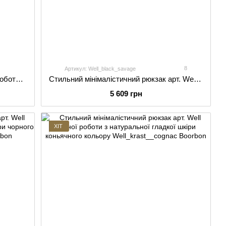
7
8
Артикул: Well_black_savage
Витончений жіночий рюкзак ручної роботи арт. 521 із натуральної шкіри чорного кольору
Стильний мінімалістичний рюкзак арт. Well ручної роботи з натуральної шкіри чорного кольору
5 609 грн
ХІТ