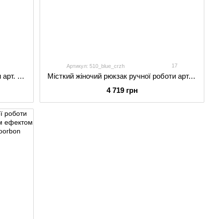
17
Артикул: 510_blue_crzh
Універсальний рюкзак ручної роботи арт. 503 з натуральної вінтажної шкіри бордового кольору
Місткий жіночий рюкзак ручної роботи арт. 510 з натуральної вінтажної шкіри синього кольору
4 719 грн