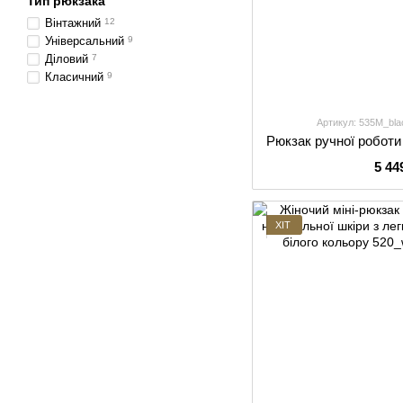
Тип рюкзака
Вінтажний
12
Універсальний
9
Діловий
7
Класичний
9
Артикул: 535М_bl
5 44
ХІТ