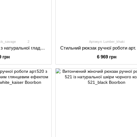
ack_savage
2
Артикул: Lumber_khaki
Рюкзак ручної роботи з натуральної гладкої шкіри арт. 535М чорного кольору
6 969 грн
9 грн