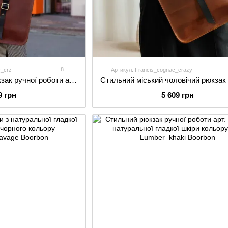
8
c_crz
Артикул: Francis_cognac_crazy
Стильний жіночий рюкзак ручної роботи арт. Francis коньячного кольору з натуральної вінтажної шкіри
9 грн
5 609 грн