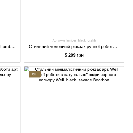
Артикул: lumber_black_crzhh
Стильний рюкзак ручної роботи арт. Lumber з натуральної гладкої шкіри кольору хакі
Стильний чоловічий рюкзак ручної роботи арт. Lumber з кордури та натуральної вінтажної шкіри чорного кольору
5 209 грн
ХІТ