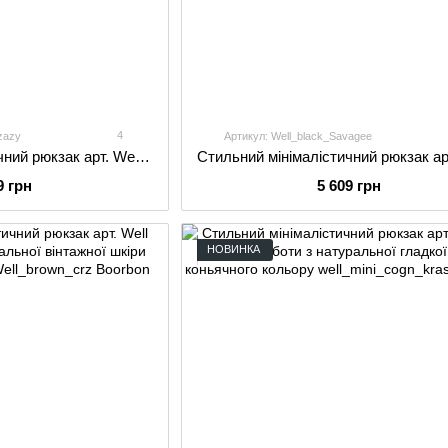
4
zazy
Артикул: Well_black_Savagee
Стильний мінімалістичний рюкзак арт. Well ручної роботи з натуральної вінтажної шкіри коричневого кольору
9 грн
5 609 грн
НОВИНКА