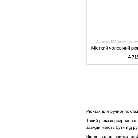
Артикул: 510_brown_craz
4 71
Рюкзак для ручної поклаж
Такий рюкзак розрахований
завжди мають бути під р
Він дозволяє швидко про