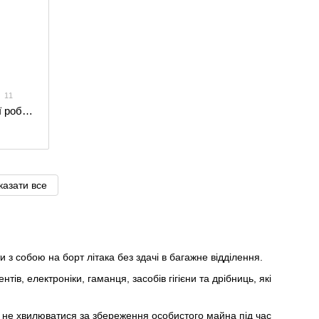
11
Стильний жіночий міні-рюкзак ручної роботи арт. 519 з натуральної шкіри з глянцевим ефектом кольору капучино
казати все
 з собою на борт літака без здачі в багажне відділення.
ів, електроніки, гаманця, засобів гігієни та дрібниць, які
 не хвилюватися за збереження особистого майна під час