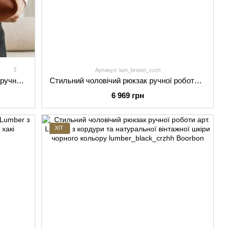
3
Артикул: lum_brown_crzh
Стильний міський чоловічий рюкзак ручної роботи арт. Francis коньячного кольору з натуральної вінтажної шкіри
Стильний чоловічий рюкзак ручної роботи арт. Lumber з натуральної вінтажної шкіри коричневого кольору
6 969 грн
ХІТ