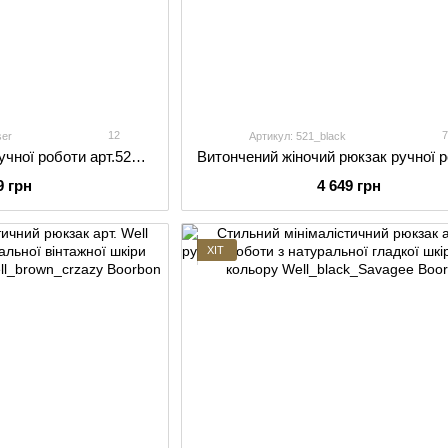
12
ser
Артикул: 521_black
Жіночий міні-рюкзак ручної роботи арт.520 з натуральної шкіри з легким глянцевим ефектом білого кольору
9 грн
4 649 грн
ХІТ