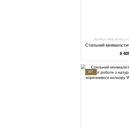
Артикул: Well_brown_cr
6 40
ХІТ