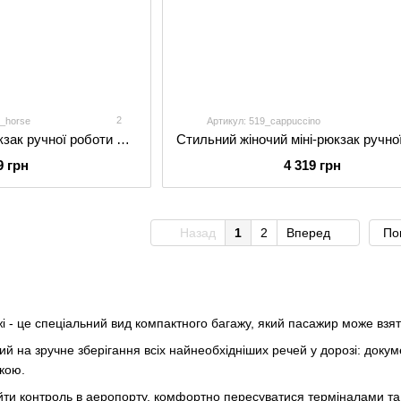
2
y_horse
Артикул: 519_cappuccino
Місткий чоловічий рюкзак ручної роботи арт. 510 з натуральної вінтажної шкіри коричневого кольору
9 грн
4 319 грн
Назад
1
2
Вперед
По
і - це спеціальний вид компактного багажу, який пасажир може взяти
 на зручне зберігання всіх найнеобхідніших речей у дорозі: документ
укою.
йти контроль в аеропорту, комфортно пересуватися терміналами та