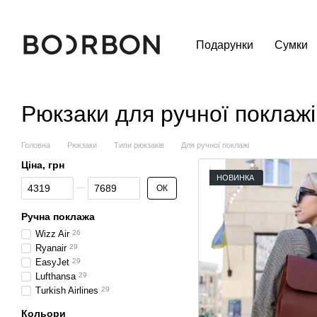
Перейти до основного контенту
Подарунки
Сумки
Рюкзаки для ручної поклажі
Головна
Рюкзаки
Типи рюкзаків
Для ручної поклажі
Ціна, грн
НОВИНКА
Від Ціна, грн
До Ціна, грн
ОК
Ручна поклажа
Wizz Air
26
Ryanair
29
EasyJet
29
Lufthansa
29
Turkish Airlines
29
Кольори