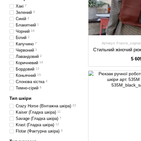
Хакі
7
Зелений
3
Синій
2
Блакитний
1
Чорний
16
Білий
2
Артикул: Francis_cogna
Капучино
7
Червоний
1
Лавандовий
2
5 60
Коричневий
14
Бордовий
12
Коньячний
15
Слонова кістка
4
Темно-сірий
6
Тип шкіри
Crazy Horse (Вінтажна шкіра)
22
Kaiser (Гладка шкіра)
11
Savage (Гладка шкіра)
7
Krast (Гладка шкіра)
12
Flotar (Фактурна шкіра)
3