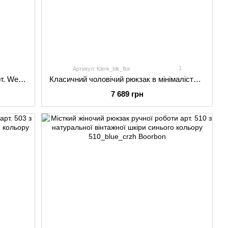
1
Артикул: Klerk_blk_flot
Стильний мінімалістичний рюкзак арт. Well mini ручної роботи з натуральної гладкої шкіри коньячного кольору
Класичний чоловічий рюкзак в мінімалістичному стилі арт. Klerk ручної роботи з натуральної фактурної шкіри чорного кольору
7 689 грн