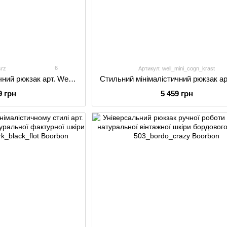
6
crz
Артикул: well_mini_cogn_krast
Стильний мінімалістичний рюкзак арт. Well ручної роботи з натуральної вінтажної шкіри коричневого кольору
9 грн
5 459 грн