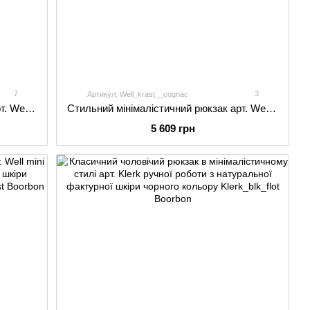
7
3
Артикул: Well_krast__cognac
Стильний мінімалістичний рюкзак арт. Well ручної роботи з натуральної гладкої шкіри чорного кольору
Стильний мінімалістичний рюкзак арт. Well ручної роботи з натуральної гладкої шкіри коньячного кольору
5 609 грн