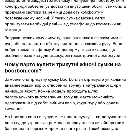
використанні завдяки грамотному плануванню простору. Їхня
конструкція забезпечує достатній внутрішній обсяг і стійкість, а
продумані застібки та ремінці додають комфорту у
повсякденному носінні. У таких сумках можна легко
організувати необхідні речі — від телефону до косметики чи
гаманця.
Завдяки незвичному силуету, вони залишаються зручними в
руці або на плечі, не обтяжуючи та не заважаючи руху. Вони
добре тримають форму й не деформуються з часом, що
особливо важливо для аксесуарів геометричної архітектури.
Чому варто купити трикутні жіночі сумки на
boorbon.com?
Замовляючи трикутну сумку Boorbon, ви отримуєте унікальний
дизайнерський виріб, створений вручну з натуральної шкіри
найвищої якості. Кожна модель проходить шлях
персонального виготовлення, тому ви маєте можливість
адаптувати її під себе: змінити колір, фурнітуру або додати
тиснення.
На boorbon.com ви купуєте не просто сумку — ви долучаєтеся
до світу, де українське ремесло поєднується з дизайнерським
баченням та сервісом преміального рівня. Такий аксесуар —