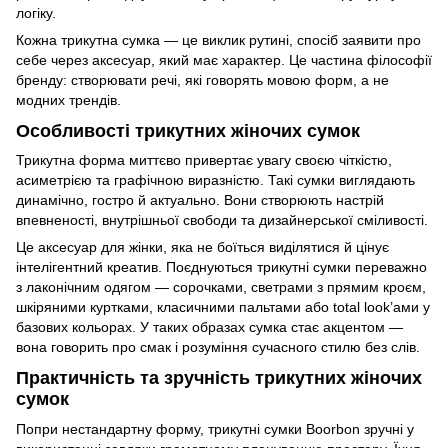
логіку.
Кожна трикутна сумка — це виклик рутині, спосіб заявити про
себе через аксесуар, який має характер. Це частина філософії
бренду: створювати речі, які говорять мовою форм, а не
модних трендів.
Особливості трикутних жіночих сумок
Трикутна форма миттєво привертає увагу своєю чіткістю,
асиметрією та графічною виразністю. Такі сумки виглядають
динамічно, гостро й актуально. Вони створюють настрій
впевненості, внутрішньої свободи та дизайнерської сміливості.
Це аксесуар для жінки, яка не боїться виділятися й цінує
інтелігентний креатив. Поєднуються трикутні сумки переважно
з лаконічним одягом — сорочками, светрами з прямим кроєм,
шкіряними куртками, класичними пальтами або total look’ами у
базових кольорах. У таких образах сумка стає акцентом —
вона говорить про смак і розуміння сучасного стилю без слів.
Практичність та зручність трикутних жіночих
сумок
Попри нестандартну форму, трикутні сумки Boorbon зручні у