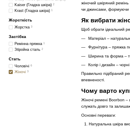
жіночий шкіряний ремінь
Kaiser (Гладка шкіра)
2
чи джинсами, формуючи 
Krast (Гладка шкіра)
1
Як вибрати жіно
Жорсткість
Жорстка
3
Щоб обрати ідеальний рем
Застібка
Матеріал – натуральн
Ремінна пряжка
1
Фурнітура – пряжка п
Збройна сталь
2
Ширина та форма – то
Стать
Колір і дизайн – чорн
Чоловічі
6
Жіночі
3
Правильно підібраний ре
впевненості.
Чому варто куп
Жіночі ремені Boorbon – 
служать довго та залиша
Основні переваги:
Натуральна шкіра висо