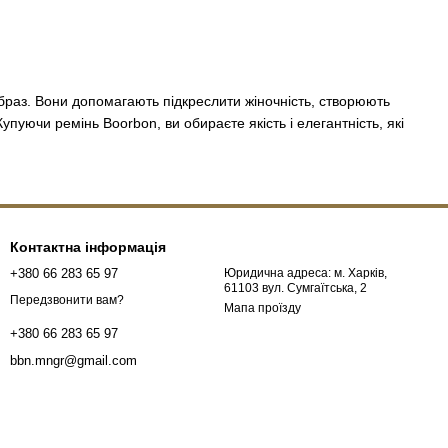
браз. Вони допомагають підкреслити жіночність, створюють
пуючи ремінь Boorbon, ви обираєте якість і елегантність, які
Контактна інформація
+380 66 283 65 97
Юридична адреса: м. Харків,
61103 вул. Сумгаїтська, 2
Передзвонити вам?
Мапа проїзду
+380 66 283 65 97
bbn.mngr@gmail.com