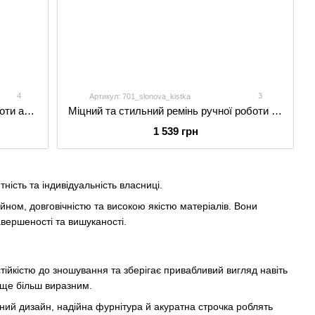
4
3
Артикул: 701_slonova_kistka
Міцний і стильний ремінь ручної роботи арт. 701 Round Form чорного кольору з натуральної ремінної шкіри
Міцний та стильний ремінь ручної роботи арт. 701 Rounded у кольорі слонова кістка з натуральної шкіри
1 539 грн
ність та індивідуальність власниці.
йном, довговічністю та високою якістю матеріалів. Вони
авершеності та вишуканості.
тійкістю до зношування та зберігає привабливий вигляд навіть
 ще більш виразним.
ний дизайн, надійна фурнітура й акуратна строчка роблять