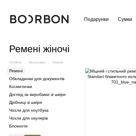
Перейти до основного контенту
Подарунки
Сумки
Ремені жіночі
Головна
Аксесуари
Ремені
Ремені
Обкладинки для документів
Косметички
Догляд за виробами зі шкіри
Дрібниці зі шкіри
Чохли для ноутбука
Чохли для окулярів
Блокноти