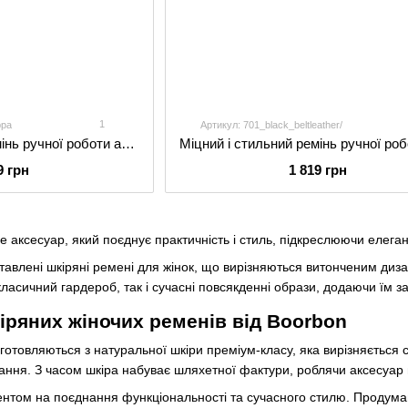
1
ppa
Артикул: 701_black_beltleather/
Міцний і стильний ремінь ручної роботи арт. 701 Standart блакитного кольору з натуральної шкіри
9 грн
1 819 грн
це аксесуар, який поєднує практичність і стиль, підкреслюючи елегант
тавлені шкіряні ремені для жінок, що вирізняються витонченим диза
асичний гардероб, так і сучасні повсякденні образи, додаючи їм з
іряних жіночих ременів від Boorbon
готовляються з натуральної шкіри преміум-класу, яка вирізняється с
тання. З часом шкіра набуває шляхетної фактури, роблячи аксесуар
центом на поєднання функціональності та сучасного стилю. Продума