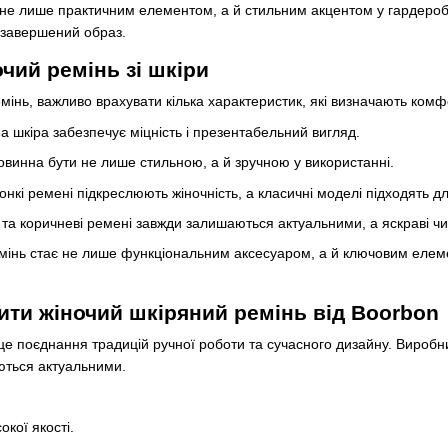
 не лише практичним елементом, а й стильним акцентом у гардероб
завершений образ.
чий ремінь зі шкіри
інь, важливо врахувати кілька характеристик, які визначають комфор
а шкіра забезпечує міцність і презентабельний вигляд.
овинна бути не лише стильною, а й зручною у використанні.
нкі ремені підкреслюють жіночність, а класичні моделі підходять д
і та коричневі ремені завжди залишаються актуальними, а яскраві чи
мінь стає не лише функціональним аксесуаром, а й ключовим елеме
ити жіночий шкіряний ремінь від Boorbon
це поєднання традицій ручної роботи та сучасного дизайну. Виробн
ються актуальними.
кої якості.