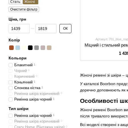
Стать:
Жіночі
Очистити фільтр
Ціна, грн
Від Ціна, грн
До Ціна, грн
ОК
Артикул: 701_blue_na
Колір
1 43
Кольори
Блакитний
1
Чорний
0
Жіночі ремені зі шкіри – 
Коричневий
0
Коньячний
1
У каталозі Boorbon предс
Слонова кістка
1
доречно доповнюють як кл
Ремінна шкіра коричневий
0
Ремінна шкіра чорний
1
Особливості шк
Тип шкіри
Жіночі ремені Boorbon ви
Ремінна шкіра чорний
1
після тривалого викорис
Ремінна шкіра коричневий
0
Всі моделі створені з ак
Crazy Horse (Вінтажна шкіра)
0