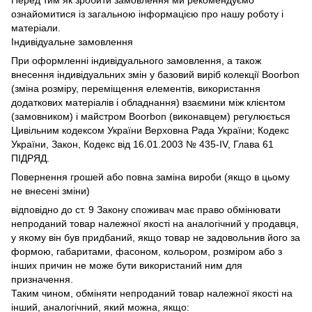
Перед тим як зробити замовлення ми рекомендуємо
ознайомитися із загальною інформацією про нашу роботу і
матеріали.
Індивідуальне замовлення
При оформленні індивідуального замовлення, а також
внесення індивідуальних змін у базовий виріб колекції Boorbon
(зміна розміру, переміщення елементів, використання
додаткових матеріалів і обладнання) взаємини між клієнтом
(замовником) і майстром Boorbon (виконавцем) регулюється
Цивільним кодексом України Верховна Рада України;
Кодекс
України, Закон, Кодекс від 16.01.2003 № 435-IV, Глава 61
ПІДРЯД.
Повернення грошей або повна заміна вироби (якщо в цьому
не внесені зміни)
відповідно до ст.
9 Закону споживач має право обмінювати
непроданий товар належної якості на аналогічний у продавця,
у якому він був придбаний, якщо товар не задовольнив його за
формою, габаритами, фасоном, кольором, розміром або з
інших причин не може бути використаний ним для
призначення.
Таким чином, обміняти непроданий товар належної якості на
інший, аналогічний, який можна, якщо: