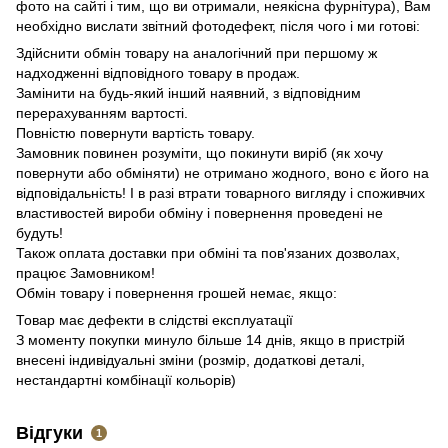
фото на сайті і тим, що ви отримали, неякісна фурнітура), Вам
необхідно вислати звітний фотодефект, після чого і ми готові:
Здійснити обмін товару на аналогічний при першому ж
надходженні відповідного товару в продаж.
Замінити на будь-який інший наявний, з відповідним
перерахуванням вартості.
Повністю повернути вартість товару.
Замовник повинен розуміти, що покинути виріб (як хочу
повернути або обміняти) не отримано жодного, воно є його на
відповідальність!
І в разі втрати товарного вигляду і споживчих
властивостей вироби обміну і повернення проведені не
будуть!
Також оплата доставки при обміні та пов'язаних дозволах,
працює Замовником!
Обмін товару і повернення грошей немає, якщо:
Товар має дефекти в слідстві експлуатації
З моменту покупки минуло більше 14 днів
, якщо в пристрій
внесені індивідуальні зміни (розмір, додаткові деталі,
нестандартні комбінації кольорів)
Відгуки
1