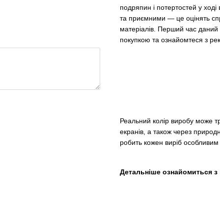
подряпин і потертостей у ході
та приємними — це оцінять сп
матеріалів. Перший час даний 
покупкою та ознайомтеся з ре
Реальний колір виробу може т
екранів, а також через природні
робить кожен виріб особливим 
Детальніше ознайомиться з 