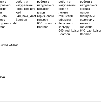
тажна шкіра)
жка