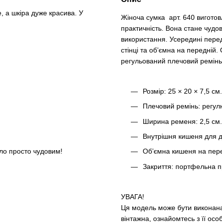
 а шкіра дуже красива. У
Жіноча сумка арт. 640 виготовл
практичність. Вона стане чудо
використання. Усередині перед
стінці та об’ємна на передній
регульований плечовий ремінь
Розмір: 25 × 20 × 7,5 см.
Плечовий ремінь: регул
Ширина ременя: 2,5 см.
Внутрішня кишеня для др
Об’ємна кишеня на перед
ло просто чудовим!
Закриття: портфельна п
УВАГА!
Ця модель може бути виконана 
вінтажна, ознайомтесь з її ос