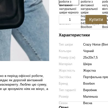
Купити
Характеристики
Тип шкіри
Crazy Horse (Він
Кольори
Чорний
Розмір (см)
25х20х7,5
Матеріал
Шкіра
Жорсткість
Жорстка
вно в період офісної роботи,
Застібка
Портфельна пря
глядає як дорогий вінтажний
Бренд
Boorbon
д масмаркету. Люблю цю сумку,
 це зрозуміло ніяк не мінус, а
Тип гарантії
Виробник
Розмір
Маленька
Сезон
Весна
Опис