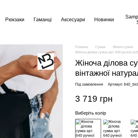
Samp
Рюкзаки
Гаманці
Аксесуари
Новинки
Головна
Сумки
Жіночі сумки
Жіноча ділова сумка арт. 640 ручної ро
Жіноча ділова су
вінтажної натура
Під замовлення
Артикул: 640_blc
3 719 грн
Виберіть колір