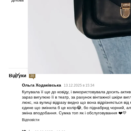
Відгуки
20
Ольга Ходаківська
13.12.2025 в 15:34
Купувала її ще до ковіду, і використовувала досить акти
зараз вигулюю її в театр, за рахунок вінтажної шкіри ви
люкс, на вулиці відразу видно що вона відрізняється ві
єдине що змінила б це колір😂, бо піднабрид чорний, але
зміна вподобання. Сумка топ як і обслуговування ❤️💛
Відповісти