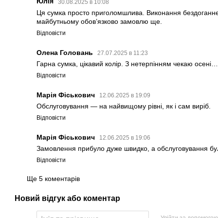
Юлія
30.08.2025 в 10:08
Ця сумка просто приголомшлива. Виконання бездоганне,
майбутньому обов’язково замовлю ще.
Відповісти
Олена Головань
27.07.2025 в 11:23
Гарна сумка, цікавий колір. З нетерпінням чекаю осені…
Відповісти
Марія Фіськович
12.06.2025 в 19:09
Обслуговування — на найвищому рівні, як і сам виріб.
Відповісти
Марія Фіськович
12.06.2025 в 19:06
Замовлення прибуло дуже швидко, а обслуговування бу
Відповісти
Ще 5 коментарів
Новий відгук або коментар
Увійти за допомогою