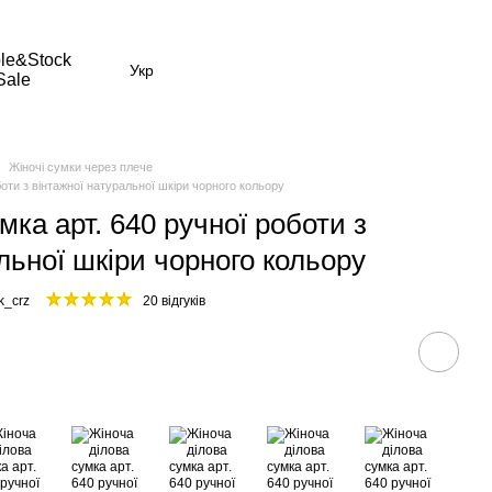
le&Stock
Укр
Sale
Жіночі сумки через плече
боти з вінтажної натуральної шкіри чорного кольору
мка арт. 640 ручної роботи з
льної шкіри чорного кольору
k_crz
20 відгуків