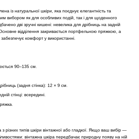
ена із натуральної шкіри, яка поєднує елегантність та
вим вибором як для особливих подій, так і для щоденного
бачено дві зручні кишені: невелика для дрібниць на задній
. Основне відділення закривається портфельною пряжкою, а
 забезпечує комфорт у використанні.
юється 90–135 см.
ібниць (задня стінка): 12 × 9 см.
ній стінці: всередині.
ряжка.
з різних типів шкіри вінтажної або гладкої. Якщо ваш вибір —
обливостями: вінтажна шкіра передбачає природну появу на ній