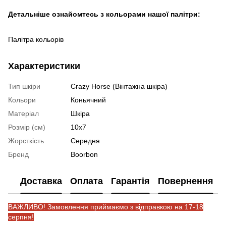
Детальніше ознайомтесь з кольорами нашої палітри:
Палітра кольорів
Характеристики
Тип шкіри
Crazy Horse (Вінтажна шкіра)
Кольори
Коньячний
Матеріал
Шкіра
Розмір (см)
10x7
Жорсткість
Середня
Бренд
Boorbon
Доставка
Оплата
Гарантія
Повернення
ВАЖЛИВО! Замовлення приймаємо з відправкою на 17-18
серпня!