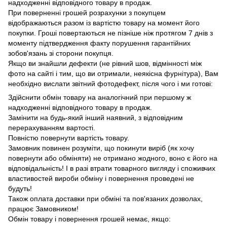
надходженні відповідного товару в продаж.
При поверненні грошей розрахунки з покупцем
відображаються разом із вартістю товару на момент його
покупки.
Гроші повертаються не пізніше ніж протягом 7 днів з
моменту підтвердження факту порушення гарантійних
зобов'язань зі сторони покупця.
Якщо ви знайшли дефекти (не рівний шов, відмінності між
фото на сайті і тим, що ви отримали, неякісна фурнітура), Вам
необхідно вислати звітний фотодефект, після чого і ми готові:
Здійснити обмін товару на аналогічний при першому ж
надходженні відповідного товару в продаж.
Замінити на будь-який інший наявний, з відповідним
перерахуванням вартості.
Повністю повернути вартість товару.
Замовник повинен розуміти, що покинути виріб (як хочу
повернути або обміняти) не отримано жодного, воно є його на
відповідальність!
І в разі втрати товарного вигляду і споживчих
властивостей вироби обміну і повернення проведені не
будуть!
Також оплата доставки при обміні та пов'язаних дозволах,
працює Замовником!
Обмін товару і повернення грошей немає, якщо: