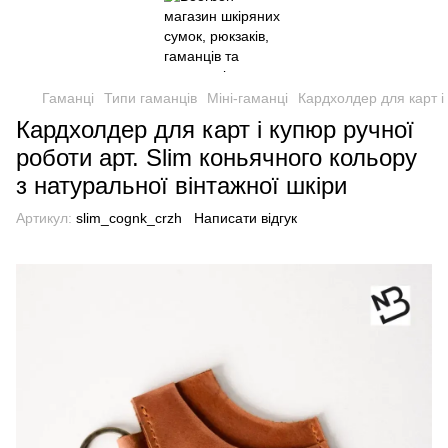
Гаманці
Типи гаманців
Міні-гаманці
Кардхолдер для карт і 
Кардхолдер для карт і купюр ручної
роботи арт. Slim коньячного кольору
з натуральної вінтажної шкіри
Артикул:
slim_cognk_crzh
Написати відгук