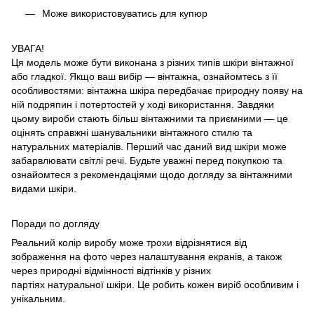
Може використовуватись для купюр
УВАГА!
Ця модель може бути виконана з різних типів шкіри вінтажної
або гладкої. Якщо ваш вибір — вінтажна, ознайомтесь з її
особливостями: вінтажна шкіра передбачає природну появу на
ній подряпин і потертостей у ході використання. Завдяки
цьому вироби стають більш вінтажними та приємними — це
оцінять справжні шанувальники вінтажного стилю та
натуральних матеріалів. Перший час даний вид шкіри може
забарвлювати світлі речі. Будьте уважні перед покупкою та
ознайомтеся з рекомендаціями щодо догляду за вінтажними
видами шкіри.
Поради по догляду
Реальний колір виробу може трохи відрізнятися від
зображення на фото через налаштування екранів, а також
через природні відмінності відтінків у різних
партіях натуральної шкіри. Це робить кожен виріб особливим і
унікальним.