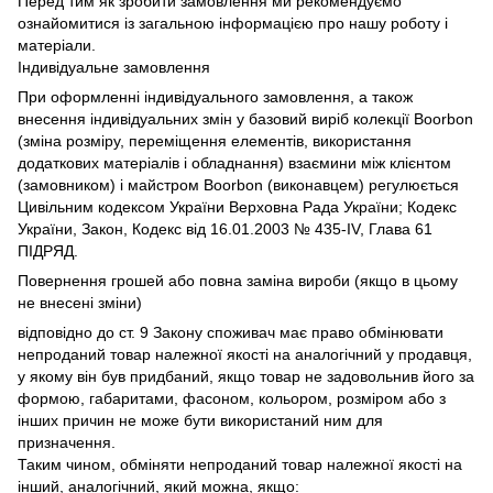
Перед тим як зробити замовлення ми рекомендуємо
ознайомитися із загальною інформацією про нашу роботу і
матеріали.
Індивідуальне замовлення
При оформленні індивідуального замовлення, а також
внесення індивідуальних змін у базовий виріб колекції Boorbon
(зміна розміру, переміщення елементів, використання
додаткових матеріалів і обладнання) взаємини між клієнтом
(замовником) і майстром Boorbon (виконавцем) регулюється
Цивільним кодексом України Верховна Рада України;
Кодекс
України, Закон, Кодекс від 16.01.2003 № 435-IV, Глава 61
ПІДРЯД.
Повернення грошей або повна заміна вироби (якщо в цьому
не внесені зміни)
відповідно до ст.
9 Закону споживач має право обмінювати
непроданий товар належної якості на аналогічний у продавця,
у якому він був придбаний, якщо товар не задовольнив його за
формою, габаритами, фасоном, кольором, розміром або з
інших причин не може бути використаний ним для
призначення.
Таким чином, обміняти непроданий товар належної якості на
інший, аналогічний, який можна, якщо: