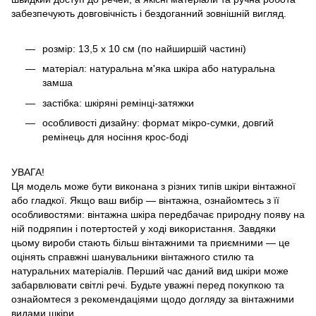
забезпечують довговічність і бездоганний зовнішній вигляд.
розмір: 13,5 х 10 см (по найширшій частині)
матеріал: натуральна м'яка шкіра або натуральна
замша
застібка: шкіряні ремінці-затяжки
особливості дизайну: формат мікро-сумки, довгий
ремінець для носіння крос-боді
УВАГА!
Ця модель може бути виконана з різних типів шкіри вінтажної
або гладкої. Якщо ваш вибір — вінтажна, ознайомтесь з її
особливостями: вінтажна шкіра передбачає природну появу на
ній подряпин і потертостей у ході використання. Завдяки
цьому вироби стають більш вінтажними та приємними — це
оцінять справжні шанувальники вінтажного стилю та
натуральних матеріалів. Перший час даний вид шкіри може
забарвлювати світлі речі. Будьте уважні перед покупкою та
ознайомтеся з рекомендаціями щодо догляду за вінтажними
видами шкіри.