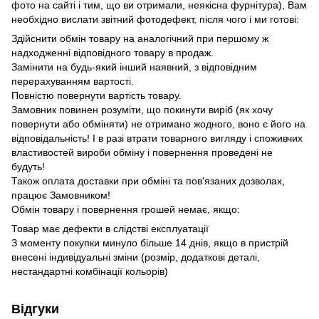
фото на сайті і тим, що ви отримали, неякісна фурнітура), Вам
необхідно вислати звітний фотодефект, після чого і ми готові:
Здійснити обмін товару на аналогічний при першому ж
надходженні відповідного товару в продаж.
Замінити на будь-який інший наявний, з відповідним
перерахуванням вартості.
Повністю повернути вартість товару.
Замовник повинен розуміти, що покинути виріб (як хочу
повернути або обміняти) не отримано жодного, воно є його на
відповідальність!
І в разі втрати товарного вигляду і споживчих
властивостей вироби обміну і повернення проведені не
будуть!
Також оплата доставки при обміні та пов'язаних дозволах,
працює Замовником!
Обмін товару і повернення грошей немає, якщо:
Товар має дефекти в слідстві експлуатації
З моменту покупки минуло більше 14 днів
, якщо в пристрій
внесені індивідуальні зміни (розмір, додаткові деталі,
нестандартні комбінації кольорів)
Відгуки