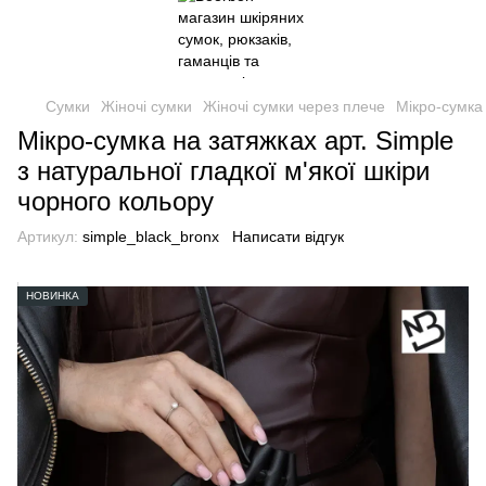
Сумки
Жіночі сумки
Жіночі сумки через плече
Мікро-сумка 
Мікро-сумка на затяжках арт. Simple
з натуральної гладкої м'якої шкіри
чорного кольору
Артикул:
simple_black_bronx
Написати відгук
НОВИНКА