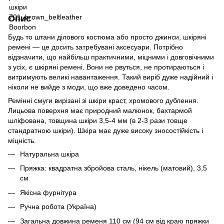
Опис
Будь то штани ділового костюма або просто джинси, шкіряні
ремені — це досить затребувані аксесуари. Потрібно
відзначити, що найбільш практичними, міцними і довговічними
з усіх, є шкіряні ремені. Вони не рвуться, не протираються і
витримують великі навантаження. Такий виріб дуже надійний і
ніколи не вийде з моди, що вже доведено часом.
Ремінні смуги вирізані зі шкіри краст, хромового дублення.
Лицьова поверхня має природний малюнок, бахтармой
шліфована, товщина шкіри 3,5-4 мм (в 2-3 рази товще
стандратною шкіри). Шкіра має дуже високу зносостійкість і
міцність.
Натуральна шкіра
Пряжка: квадратна збройова сталь, нікель (матовий), 3,5
см
Якісна фурнітура
Ручна робота (Україна)
Загальна довжина ременя 110 см (94 см від краю пряжки