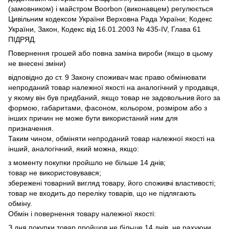
(замовником) і майстром Boorbon (виконавцем) регулюється
Цивільним кодексом України Верховна Рада України;
Кодекс
України, Закон, Кодекс від 16.01.2003 № 435-IV, Глава 61
ПІДРЯД.
Повернення грошей або повна заміна вироби (якщо в цьому
не внесені зміни)
відповідно до ст.
9 Закону споживач має право обмінювати
непроданий товар належної якості на аналогічний у продавця,
у якому він був придбаний, якщо товар не задовольнив його за
формою, габаритами, фасоном, кольором, розміром або з
інших причин не може бути використаний ним для
призначення.
Таким чином, обміняти непроданий товар належної якості на
інший, аналогічний, який можна, якщо:
з моменту покупки пройшло не більше 14 днів;
товар не використовувався;
збережені товарний вигляд товару, його споживчі властивості;
товар не входить до переліку товарів, що не підлягають
обміну.
Обмін і повернення товару належної якості:
З дня покупки товар пройшов не більше 14 днів, не рахуючи