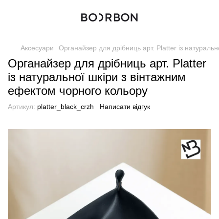
Аксесуари
Органайзер для дрібниць арт. Platter із натураль
Органайзер для дрібниць арт. Platter
із натуральної шкіри з вінтажним
ефектом чорного кольору
Артикул:
platter_black_crzh
Написати відгук