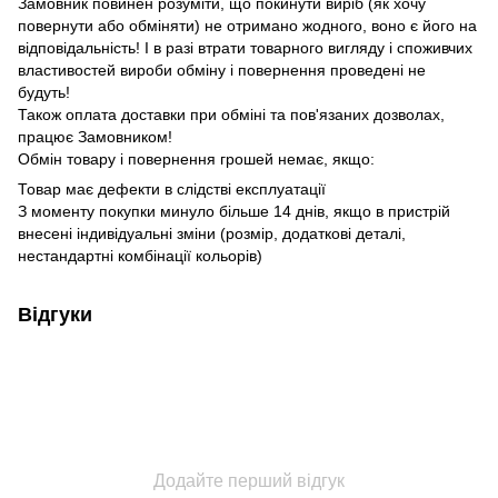
Замовник повинен розуміти, що покинути виріб (як хочу
повернути або обміняти) не отримано жодного, воно є його на
відповідальність!
І в разі втрати товарного вигляду і споживчих
властивостей вироби обміну і повернення проведені не
будуть!
Також оплата доставки при обміні та пов'язаних дозволах,
працює Замовником!
Обмін товару і повернення грошей немає, якщо:
Товар має дефекти в слідстві експлуатації
З моменту покупки минуло більше 14 днів
, якщо в пристрій
внесені індивідуальні зміни (розмір, додаткові деталі,
нестандартні комбінації кольорів)
Відгуки
Додайте перший відгук