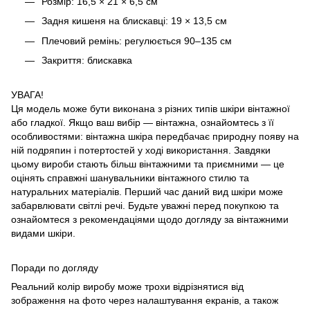
Розмір: 16,5 × 21 × 6,5 см
Задня кишеня на блискавці: 19 × 13,5 см
Плечовий ремінь: регулюється 90–135 см
Закриття: блискавка
УВАГА!
Ця модель може бути виконана з різних типів шкіри вінтажної
або гладкої. Якщо ваш вибір — вінтажна, ознайомтесь з її
особливостями: вінтажна шкіра передбачає природну появу на
ній подряпин і потертостей у ході використання. Завдяки
цьому вироби стають більш вінтажними та приємними — це
оцінять справжні шанувальники вінтажного стилю та
натуральних матеріалів. Перший час даний вид шкіри може
забарвлювати світлі речі. Будьте уважні перед покупкою та
ознайомтеся з рекомендаціями щодо догляду за вінтажними
видами шкіри.
Поради по догляду
Реальний колір виробу може трохи відрізнятися від
зображення на фото через налаштування екранів, а також