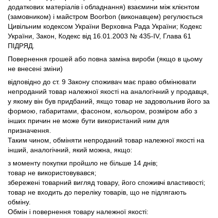
додаткових матеріалів і обладнання) взаємини між клієнтом
(замовником) і майстром Boorbon (виконавцем) регулюється
Цивільним кодексом України Верховна Рада України;
Кодекс
України, Закон, Кодекс від 16.01.2003 № 435-IV, Глава 61
ПІДРЯД.
Повернення грошей або повна заміна вироби (якщо в цьому
не внесені зміни)
відповідно до ст.
9 Закону споживач має право обмінювати
непроданий товар належної якості на аналогічний у продавця,
у якому він був придбаний, якщо товар не задовольнив його за
формою, габаритами, фасоном, кольором, розміром або з
інших причин не може бути використаний ним для
призначення.
Таким чином, обміняти непроданий товар належної якості на
інший, аналогічний, який можна, якщо:
з моменту покупки пройшло не більше 14 днів;
товар не використовувався;
збережені товарний вигляд товару, його споживчі властивості;
товар не входить до переліку товарів, що не підлягають
обміну.
Обмін і повернення товару належної якості: