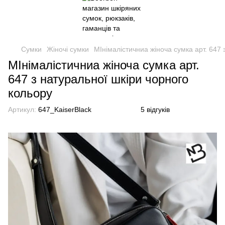
Сумки
Жіночі сумки
МІнімалістичниа жіноча сумка арт. 647 
МІнімалістичниа жіноча сумка арт.
647 з натуральної шкіри чорного
кольору
Артикул:
647_KaiserBlack
5 відгуків