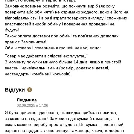
Повністю повернути вартість товару.
Замовник повинен розуміти, що покинути виріб (як хочу
повернути або обміняти) не отримано жодного, воно є його на
відповідальність!
І в разі втрати товарного вигляду і споживчих
властивостей вироби обміну і повернення проведені не
будуть!
Також оплата доставки при обміні та пов'язаних дозволах,
працює Замовником!
Обмін товару і повернення грошей немає, якщо:
Товар має дефекти в слідстві експлуатації
З моменту покупки минуло більше 14 днів
, якщо в пристрій
внесені індивідуальні зміни (розмір, додаткові деталі,
нестандартні комбінації кольорів)
Відгуки
5
Людмила
03.06.2025 в 17:36
Я була приємно здивована, як швидко приїхала посилка,
зважаючи на відстань! Замовила дві сумки й гаманець — і
якість кожного виробу просто чудова. Ця сумка — ідеальний
варіант на щодень: легко вміщує гаманець, ключі, телефон і