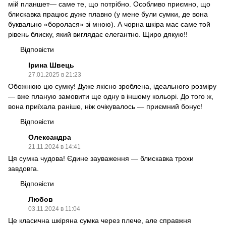
мій планшет— саме те, що потрібно. Особливо приємно, що
блискавка працює дуже плавно (у мене були сумки, де вона
буквально «боролася» зі мною). А чорна шкіра має саме той
рівень блиску, який виглядає елегантно. Щиро дякую!!
Відповісти
Ірина Швець
27.01.2025 в 21:23
Обожнюю цю сумку! Дуже якісно зроблена, ідеального розміру
— вже планую замовити ще одну в іншому кольорі. До того ж,
вона приїхала раніше, ніж очікувалось — приємний бонус!
Відповісти
Олександра
21.11.2024 в 14:41
Ця сумка чудова! Єдине зауваження — блискавка трохи
завдовга.
Відповісти
Любов
03.11.2024 в 11:04
Це класична шкіряна сумка через плече, але справжня