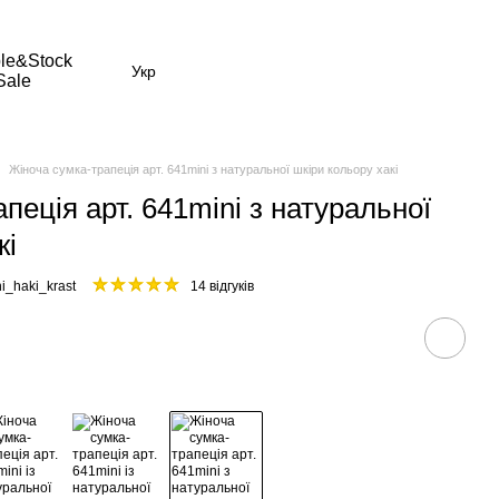
le&Stock
Укр
Sale
Жіноча сумка-трапеція арт. 641mini з натуральної шкіри кольору хакі
пеція арт. 641mini з натуральної
кі
i_haki_krast
14 відгуків