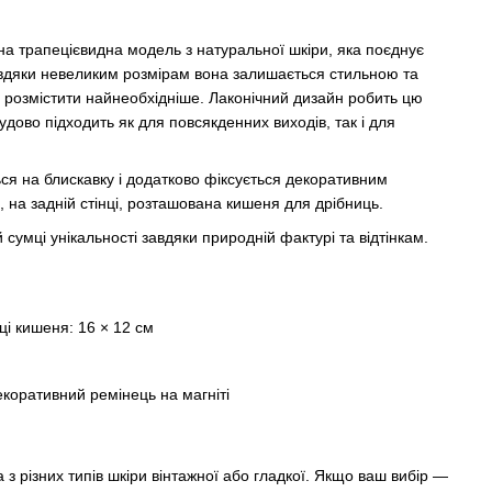
на трапецієвидна модель з натуральної шкіри, яка поєднує
Завдяки невеликим розмірам вона залишається стильною та
о розмістити найнеобхідніше. Лаконічний дизайн робить цю
дово підходить як для повсякденних виходів, так і для
ся на блискавку і додатково фіксується декоративним
, на задній стінці, розташована кишеня для дрібниць.
сумці унікальності завдяки природній фактурі та відтінкам.
ці кишеня: 16 × 12 см
екоративний ремінець на магніті
з різних типів шкіри вінтажної або гладкої. Якщо ваш вибір —