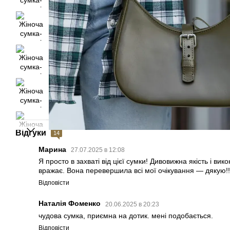
Відгуки
14
Марина
27.07.2025 в 12:08
Я просто в захваті від цієї сумки! Дивовижна якість і ви
вражає. Вона перевершила всі мої очікування — дякую!!
Відповісти
Наталія Фоменко
20.06.2025 в 20:23
чудова сумка, приємна на дотик. мені подобається.
Відповісти