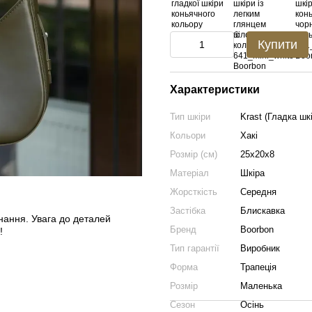
Купити
Характеристики
Тип шкіри
Krast (Гладка шк
Кольори
Хакі
Розмір (см)
25x20x8
Матеріал
Шкіра
Жорсткість
Середня
Застібка
Блискавка
конання. Увага до деталей
Бренд
Boorbon
!
Тип гарантії
Виробник
Форма
Трапеція
Розмір
Маленька
Сезон
Осінь