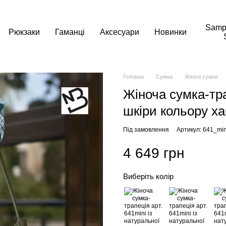
Samp
Рюкзаки
Гаманці
Аксесуари
Новинки
Головна
Сумки
Жіночі сумки
Жіноча сумка-тра
шкіри кольору ха
Під замовлення
Артикул: 641_min
4 649 грн
Виберіть колір