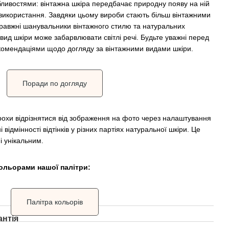
обливостями: вінтажна шкіра передбачає природну появу на ній
 використання. Завдяки цьому вироби стають більш вінтажними
равжні шанувальники вінтажного стилю та натуральних
вид шкіри може забарвлювати світлі речі. Будьте уважні перед
комендаціями щодо догляду за вінтажними видами шкіри.
Поради по догляду
рохи відрізнятися від зображення на фото через налаштування
 відмінності відтінків у різних партіях натуральної шкіри. Це
і унікальним.
ольорами нашої палітри:
Палітра кольорів
антія