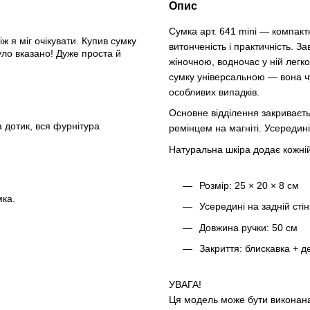
Опис
Сумка арт. 641 mini — компакт
ж я міг очікувати. Купив сумку
витонченість і практичність. 
уло вказано! Дуже проста й
жіночною, водночас у ній легк
сумку універсальною — вона чу
особливих випадків.
Основне відділення закриваєть
 дотик, вся фурнітура
ремінцем на магніті. Усередині
Натуральна шкіра додає кожній 
Розмір: 25 × 20 × 8 см
мка.
Усередині на задній стін
Довжина ручки: 50 см
Закриття: блискавка + д
УВАГА!
Ця модель може бути виконана 