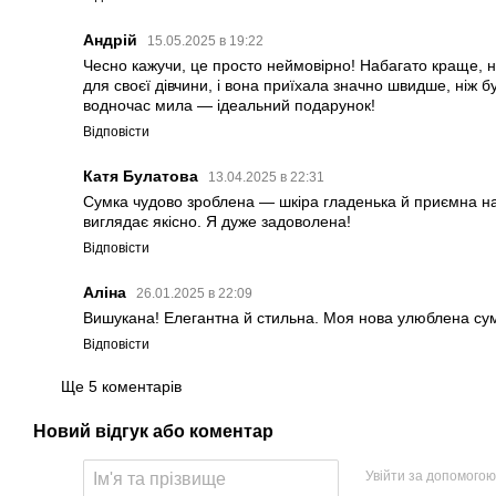
Андрій
15.05.2025 в 19:22
Чесно кажучи, це просто неймовірно! Набагато краще, ні
для своєї дівчини, і вона приїхала значно швидше, ніж б
водночас мила — ідеальний подарунок!
Відповісти
Катя Булатова
13.04.2025 в 22:31
Сумка чудово зроблена — шкіра гладенька й приємна на
виглядає якісно. Я дуже задоволена!
Відповісти
Аліна
26.01.2025 в 22:09
Вишукана! Елегантна й стильна. Моя нова улюблена су
Відповісти
Ще 5 коментарів
Новий відгук або коментар
Увійти за допомогою