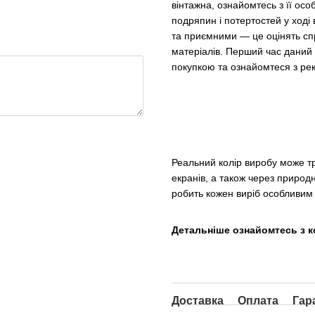
вінтажна, ознайомтесь з її ос
подряпин і потертостей у ході
та приємними — це оцінять сп
матеріалів. Перший час даний 
покупкою та ознайомтеся з ре
Реальний колір виробу може т
екранів, а також через природні
робить кожен виріб особливим 
Детальніше ознайомтесь з к
Доставка
Оплата
Гар