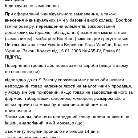
Індивідуальне замовлення
При оформленні індивідуального замовлення, а також
внесення індивідуальних змін у базовий виріб колекції Boorbon
(зміна розміру, переміщення елементів, використання
додаткових матеріалів і обладнання) взаємини між клієнтом
(замовником) і майстром Boorbon (виконавцем) регулюється
Цивільним кодексом України Верховна Рада України;
Кодекс
України, Закон, Кодекс від 16.01.2003 № 435-IV, Глава 61
ПІДРЯД.
Повернення грошей або повна заміна вироби (якщо в цьому
не внесені зміни)
відповідно до ст.
9 Закону споживач має право обмінювати
непроданий товар належної якості на аналогічний у продавця,
у якому він був придбаний, якщо товар не задовольнив його за
формою, габаритами, фасоном, кольором, розміром або з
інших причин не може бути використаний ним для
призначення.
Таким чином, обміняти непроданий товар належної якості на
інший, аналогічний, який можна, якщо:
з моменту покупки пройшло не більше 14 днів;
товар не використовувався;