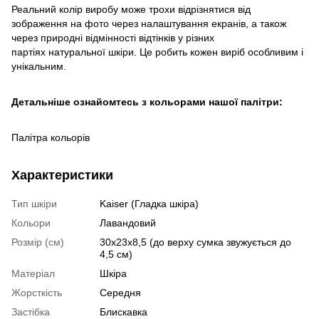
Реальний колір виробу може трохи відрізнятися від
зображення на фото через налаштування екранів, а також
через природні відмінності відтінків у різних
партіях натуральної шкіри. Це робить кожен виріб особливим і
унікальним.
Детальніше ознайомтесь з кольорами нашої палітри:
Палітра кольорів
Характеристики
Тип шкіри
Kaiser (Гладка шкіра)
Кольори
Лавандовий
Розмір (см)
30х23х8,5 (до верху сумка звужується до
4,5 см)
Матеріал
Шкіра
Жорсткість
Середня
Застібка
Блискавка