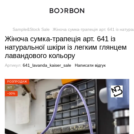
Sample&Stock Sale
Жіноча сумка-трапеція арт. 641 із натур
Жіноча сумка-трапеція арт. 641 із
натуральної шкіри із легким глянцем
лавандового кольору
Артикул:
641_lavanda_kaiser_sale
Написати відгук
РОЗПРОДАЖ
ХІТ
−30%