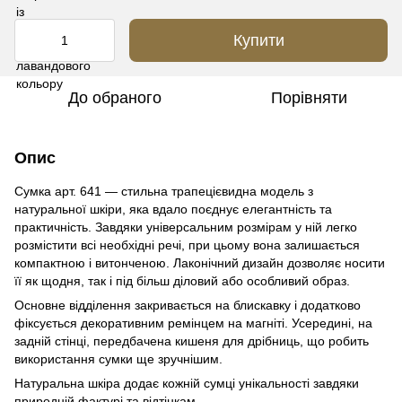
Купити
До обраного
Порівняти
Опис
Сумка арт. 641 — стильна трапецієвидна модель з
натуральної шкіри, яка вдало поєднує елегантність та
практичність. Завдяки універсальним розмірам у ній легко
розмістити всі необхідні речі, при цьому вона залишається
компактною і витонченою. Лаконічний дизайн дозволяє носити
її як щодня, так і під більш діловий або особливий образ.
Основне відділення закривається на блискавку і додатково
фіксується декоративним ремінцем на магніті. Усередині, на
задній стінці, передбачена кишеня для дрібниць, що робить
використання сумки ще зручнішим.
Натуральна шкіра додає кожній сумці унікальності завдяки
природній фактурі та відтінкам.