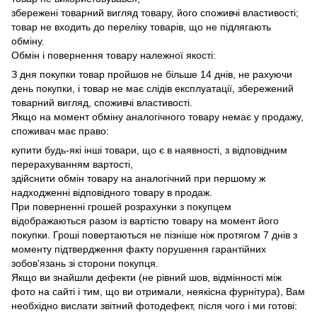
збережені товарний вигляд товару, його споживчі властивості;
товар не входить до переліку товарів, що не підлягають
обміну.
Обмін і повернення товару належної якості:
З дня покупки товар пройшов не більше 14 днів, не рахуючи
день покупки, і товар не має слідів експлуатації, збережений
товарний вигляд, споживчі властивості.
Якщо на момент обміну аналогічного товару немає у продажу,
споживач має право:
купити будь-які інші товари, що є в наявності, з відповідним
перерахуванням вартості,
здійснити обмін товару на аналогічний при першому ж
надходженні відповідного товару в продаж.
При поверненні грошей розрахунки з покупцем
відображаються разом із вартістю товару на момент його
покупки.
Гроші повертаються не пізніше ніж протягом 7 днів з
моменту підтвердження факту порушення гарантійних
зобов'язань зі сторони покупця.
Якщо ви знайшли дефекти (не рівний шов, відмінності між
фото на сайті і тим, що ви отримали, неякісна фурнітура), Вам
необхідно вислати звітний фотодефект, після чого і ми готові: