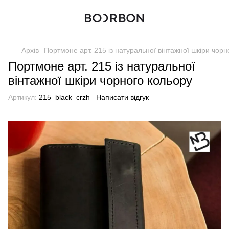
Архів
Портмоне арт. 215 із натуральної вінтажної шкіри чорн
Портмоне арт. 215 із натуральної
вінтажної шкіри чорного кольору
Артикул:
215_black_crzh
Написати відгук