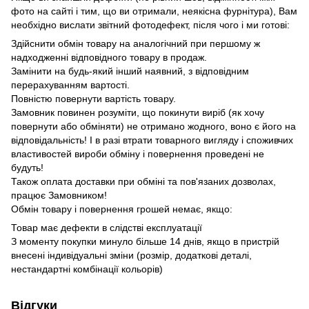
фото на сайті і тим, що ви отримали, неякісна фурнітура), Вам
необхідно вислати звітний фотодефект, після чого і ми готові:
Здійснити обмін товару на аналогічний при першому ж
надходженні відповідного товару в продаж.
Замінити на будь-який інший наявний, з відповідним
перерахуванням вартості.
Повністю повернути вартість товару.
Замовник повинен розуміти, що покинути виріб (як хочу
повернути або обміняти) не отримано жодного, воно є його на
відповідальність!
І в разі втрати товарного вигляду і споживчих
властивостей вироби обміну і повернення проведені не
будуть!
Також оплата доставки при обміні та пов'язаних дозволах,
працює Замовником!
Обмін товару і повернення грошей немає, якщо:
Товар має дефекти в слідстві експлуатації
З моменту покупки минуло більше 14 днів
, якщо в пристрій
внесені індивідуальні зміни (розмір, додаткові деталі,
нестандартні комбінації кольорів)
Відгуки