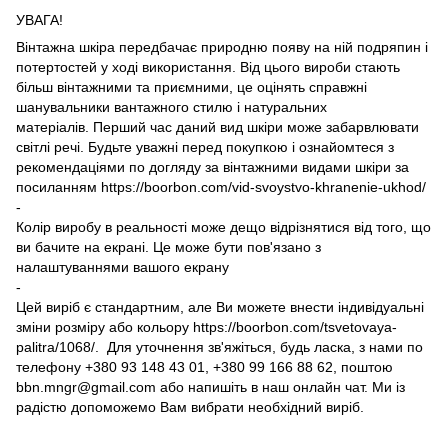
УВАГА!
Вінтажна шкіра передбачає природню появу на ній подряпин і
потертостей у ході використання. Від цього вироби стають
більш вінтажними та приємними, це оцінять справжні
шанувальники вантажного стилю і натуральних
матеріалів. Перший час даний вид шкіри може забарвлювати
світлі речі. Будьте уважні перед покупкою і ознайомтеся з
рекомендаціями по догляду за вінтажними видами шкіри за
посиланням
https://boorbon.com/vid-svoystvo-khranenie-ukhod/
-
Колір виробу в реальності може дещо відрізнятися від того, що
ви бачите на екрані. Це може бути пов'язано з
налаштуваннями вашого екрану
-
Цей виріб є стандартним, але Ви можете внести індивідуальні
зміни розміру або кольору https://boorbon.com/tsvetovaya-
palitra/1068/. Для уточнення зв'яжіться, будь ласка, з нами по
телефону +380 93 148 43 01, +380 99 166 88 62, поштою
bbn.mngr@gmail.com або напишіть в наш онлайн чат. Ми із
радістю допоможемо Вам вибрати необхідний виріб.