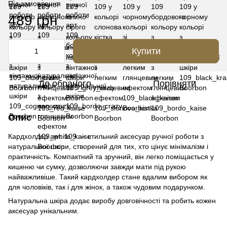
Під замовлення
489 грн
Купити
До обраного
Порівняти
Опис
Кардхолдер арт. 109 — стильний аксесуар ручної роботи з
натуральної шкіри, створений для тих, хто цінує мінімалізм і
практичність. Компактний та зручний, він легко поміщається у
кишеню чи сумку, дозволяючи завжди мати під рукою
найважливіше. Такий кардхолдер стане вдалим вибором як
для чоловіків, так і для жінок, а також чудовим подарунком.
Натуральна шкіра додає виробу довговічності та робить кожен
аксесуар унікальним.