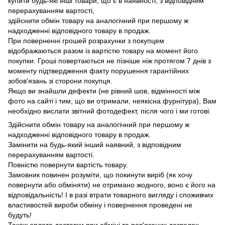
купити будь-які інші товари, що є в наявності, з відповідним
перерахуванням вартості,
здійснити обмін товару на аналогічний при першому ж
надходженні відповідного товару в продаж.
При поверненні грошей розрахунки з покупцем
відображаються разом із вартістю товару на момент його
покупки.
Гроші повертаються не пізніше ніж протягом 7 днів з
моменту підтвердження факту порушення гарантійних
зобов'язань зі сторони покупця.
Якщо ви знайшли дефекти (не рівний шов, відмінності між
фото на сайті і тим, що ви отримали, неякісна фурнітура), Вам
необхідно вислати звітний фотодефект, після чого і ми готові:
Здійснити обмін товару на аналогічний при першому ж
надходженні відповідного товару в продаж.
Замінити на будь-який інший наявний, з відповідним
перерахуванням вартості.
Повністю повернути вартість товару.
Замовник повинен розуміти, що покинути виріб (як хочу
повернути або обміняти) не отримано жодного, воно є його на
відповідальність!
І в разі втрати товарного вигляду і споживчих
властивостей вироби обміну і повернення проведені не
будуть!
Також оплата доставки при обміні та пов'язаних дозволах,