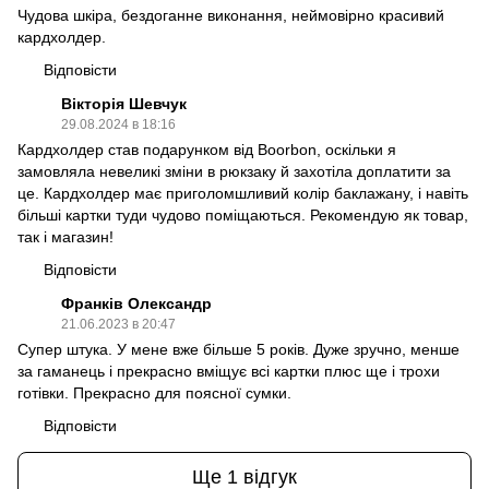
Чудова шкіра, бездоганне виконання, неймовірно красивий
кардхолдер.
Відповісти
Вікторія Шевчук
29.08.2024 в 18:16
Кардхолдер став подарунком від Boorbon, оскільки я
замовляла невеликі зміни в рюкзаку й захотіла доплатити за
це. Кардхолдер має приголомшливий колір баклажану, і навіть
більші картки туди чудово поміщаються. Рекомендую як товар,
так і магазин!
Відповісти
Франків Олександр
21.06.2023 в 20:47
Супер штука. У мене вже більше 5 років. Дуже зручно, менше
за гаманець і прекрасно вміщує всі картки плюс ще і трохи
готівки. Прекрасно для поясної сумки.
Відповісти
Ще 1 відгук