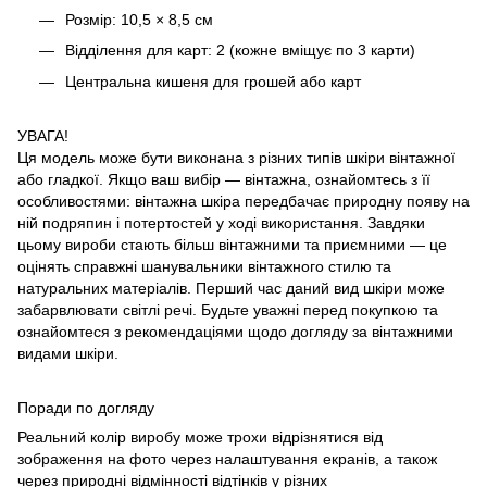
Розмір: 10,5 × 8,5 см
Відділення для карт: 2 (кожне вміщує по 3 карти)
Центральна кишеня для грошей або карт
УВАГА!
Ця модель може бути виконана з різних типів шкіри вінтажної
або гладкої. Якщо ваш вибір — вінтажна, ознайомтесь з її
особливостями: вінтажна шкіра передбачає природну появу на
ній подряпин і потертостей у ході використання. Завдяки
цьому вироби стають більш вінтажними та приємними — це
оцінять справжні шанувальники вінтажного стилю та
натуральних матеріалів. Перший час даний вид шкіри може
забарвлювати світлі речі. Будьте уважні перед покупкою та
ознайомтеся з рекомендаціями щодо догляду за вінтажними
видами шкіри.
Поради по догляду
Реальний колір виробу може трохи відрізнятися від
зображення на фото через налаштування екранів, а також
через природні відмінності відтінків у різних