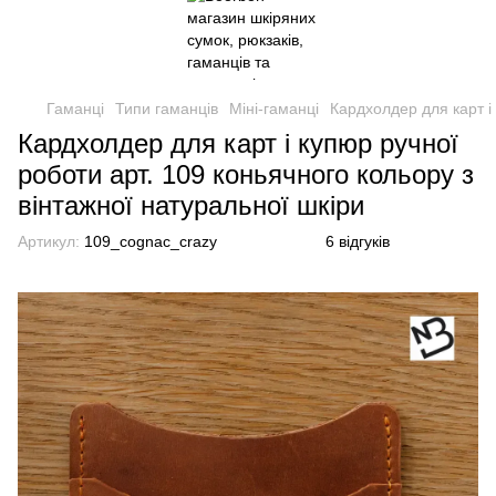
Гаманці
Типи гаманців
Міні-гаманці
Кардхолдер для карт і 
Кардхолдер для карт і купюр ручної
роботи арт. 109 коньячного кольору з
вінтажної натуральної шкіри
Артикул:
109_cognac_crazy
6 відгуків