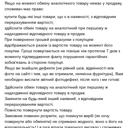
Якщо на момент обміну аналогічного товару немає у продажу,
споживач має право:
купити будь-які інші товари, що є в наявності, з відповідним
перерахуванням вартості,
здійснити обмін товару на аналогічний при першому ж
надходженні відповідного товару в продаж.
При поверненні грошей розрахунки з покупцем
відображаються разом із вартістю товару на момент його
покупки.
Гроші повертаються не пізніше ніж протягом 7 днів з
моменту підтвердження факту порушення гарантійних
зобов'язань зі сторони покупця.
Якщо ви знайшли дефекти (не рівний шов, відмінності між
фото на сайті і тим, що ви отримали, неякісна фурнітура), Вам
необхідно вислати звітний фотодефект, після чого і ми готові:
Здійснити обмін товару на аналогічний при першому ж
надходженні відповідного товару в продаж.
Замінити на будь-який інший наявний, з відповідним
перерахуванням вартості.
Повністю повернути вартість товару.
Замовник повинен розуміти, що покинути виріб (як хочу
повернути або обміняти) не отримано жодного, воно є його на
відповідальність!
І в разі втрати товарного вигляду і споживчих