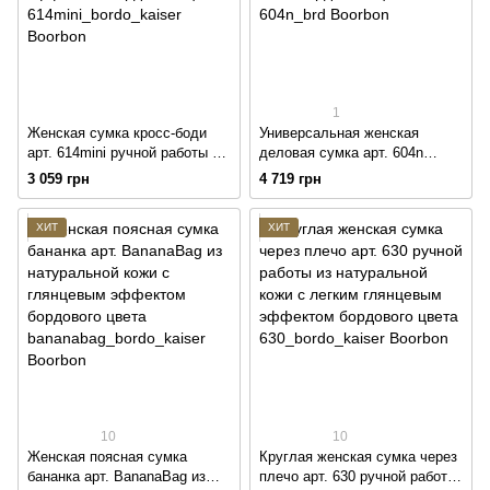
1
Женская сумка кросс-боди
Универсальная женская
арт. 614mini ручной работы из
деловая сумка арт. 604n
натуральной кожи с легким
ручной работы из
3 059 грн
4 719 грн
глянцевым эффектом
натуральной винтажной кожи
бордового цвета
бордового цвета
ХИТ
ХИТ
10
10
Женская поясная сумка
Круглая женская сумка через
бананка арт. BananaBag из
плечо арт. 630 ручной работы