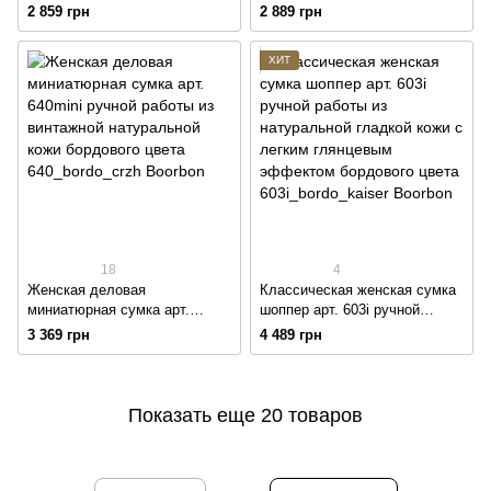
натуральной кожи с
из натуральной кожи с легким
2 859 грн
2 889 грн
глянцевым эффектом
глянцевым эффектом
бордового цвета
бордового цвета
ХИТ
18
4
Женская деловая
Классическая женская сумка
миниатюрная сумка арт.
шоппер арт. 603і ручной
640mini ручной работы из
работы из натуральной
3 369 грн
4 489 грн
винтажной натуральной кожи
гладкой кожи с легким
бордового цвета
глянцевым эффектом
бордового цвета
Показать еще 20 товаров