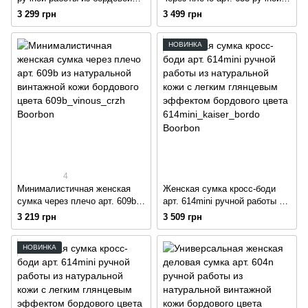
кожи с легким глянцем
работы из натуральной кожи
3 299 грн
3 499 грн
бордового цвета
НОВИНКА
4
Минималистичная женская
Женская сумка кросс-боди
сумка через плечо арт. 609b
арт. 614mini ручной работы из
из натуральной винтажной
натуральной кожи с легким
3 219 грн
3 509 грн
кожи бордового цвета
глянцевым эффектом
бордового цвета
НОВИНКА