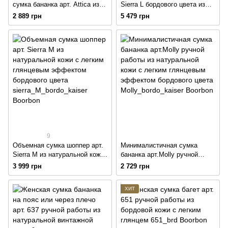
сумка бананка арт. Attica из
Sierra L бордового цвета из
натуральной кожи с
натуральной кожи с легким
2 889 грн
5 479 грн
глянцевым эффектом
глянцевым эффектом
бордового цвета
9
Объемная сумка шоппер арт.
Минималистичная сумка
Sierra M из натуральной кожи
бананка арт.Molly ручной
с легким глянцевым
работы из натуральной кожи с
3 999 грн
2 729 грн
эффектом бордового цвета
легким глянцевым эффектом
бордового цвета
ХИТ