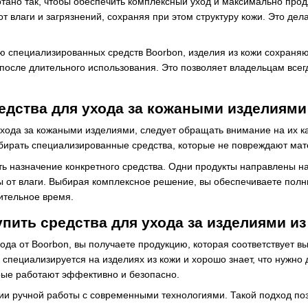
тано так, чтобы обеспечить комплексный уход и максимально про
т влаги и загрязнений, сохраняя при этом структуру кожи. Это де
 специализированных средств Boorbon, изделия из кожи сохраняют
осле длительного использования. Это позволяет владельцам всегд
едства для ухода за кожаными изделиями
хода за кожаными изделиями, следует обращать внимание на их ка
бирать специализированные средства, которые не повреждают мат
ь назначение конкретного средства. Одни продукты направлены на 
ы от влаги. Выбирая комплексное решение, вы обеспечиваете полны
ительное время.
упить средства для ухода за изделиями из
ода от Boorbon, вы получаете продукцию, которая соответствует в
 специализируется на изделиях из кожи и хорошо знает, что нужно 
рые работают эффективно и безопасно.
ии ручной работы с современными технологиями. Такой подход позв