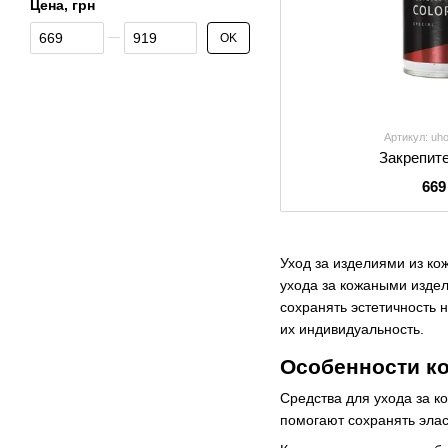
Цена, грн
От Цена, грн
До Цена, грн
OK
Артикул: uh
Закрепит
669
Уход за изделиями из ко
ухода за кожаными издел
сохранять эстетичность 
их индивидуальность.
Особенности ко
Средства для ухода за к
помогают сохранять элас