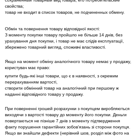
свойства;
товар не входит в список товаров, не подчиненных обмену.
Обмін та повернення товару відповідної якості:
З моменту покупки товару пройшло не більше 14 днів, без
урахування дня покупки, і товар не має слідів експлуатації,
збережено товарний вигляд, споживчі властивості.
Якщо на момент обміну аналогічного товару немає у продажу,
користувач має право:
купити будь-які інші товари, що є в наявності, з окремим
перерахуванням вартості,
створити обмінний товар на аналогічний при першому ж
наданні відповідного товару у продажу.
При поверненні грошей розрахунки з покупцем виробляються
виходячи з вартості товару до моменту його покупки.
Деньги
повертаються не пізніше 7 днів з моменту підтвердження
факту порушення гарантійних зобов'язань зі сторони покупця.
Якщо ви знайшли дефекти (нерівний шов, розділ між фото на