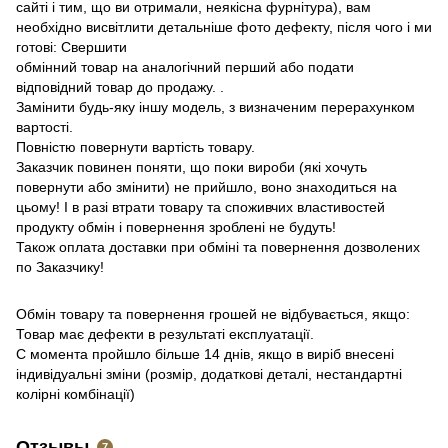
сайті і тим, що ви отримали, неякісна фурнітура), вам
необхідно висвітлити детальніше фото дефекту, після чого і ми
готові: Свершити
обмінний товар на аналогічний перший або подати
відповідний товар до продажу. .
Замінити будь-яку іншу модель, з визначеним перерахунком
вартості.
Повністю повернути вартість товару.
Заказчик повинен поняти, що поки вироби (які хочуть
повернути або змінити) не прийшло, воно знаходиться на
цьому!
І в разі втрати товару та споживчих властивостей
продукту обмін і повернення зроблені не будуть!
Також оплата доставки при обміні та повернення дозволених
по Заказчику!
Обмін товару та повернення грошей не відбувається, якщо:
Товар має дефекти в результаті експлуатації.
С момента пройшло більше 14 днів, якщо в виріб внесені
індивідуальні зміни (розмір, додаткові деталі, нестандартні
колірні комбінації)
Отзывы
7