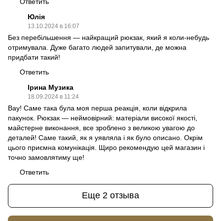
Ответить
Юлія
13.10.2024 в 16:07
Без перебільшення — найкращий рюкзак, який я коли-небудь
отримувала. Дуже багато людей запитували, де можна
придбати такий!
Ответить
Ірина Музика
18.09.2024 в 11:24
Вау! Саме така була моя перша реакція, коли відкрила
пакунок. Рюкзак — неймовірний: матеріали високої якості,
майстерне виконання, все зроблено з великою увагою до
деталей! Саме такий, як я уявляла і як було описано. Окрім
цього приємна комунікація. Щиро рекомендую цей магазин і
точно замовлятиму ще!
Ответить
Еще 2 отзыва