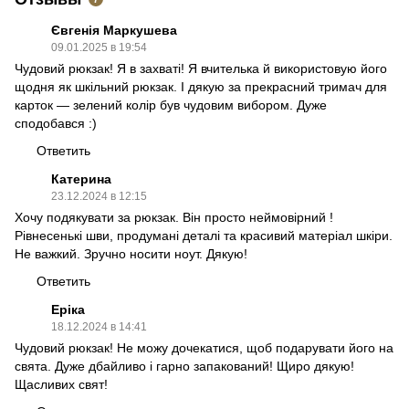
Євгенія Маркушева
09.01.2025 в 19:54
Чудовий рюкзак! Я в захваті! Я вчителька й використовую його
щодня як шкільний рюкзак. І дякую за прекрасний тримач для
карток — зелений колір був чудовим вибором. Дуже
сподобався :)
Ответить
Катерина
23.12.2024 в 12:15
Хочу подякувати за рюкзак. Він просто неймовірний !
Рівнесенькі шви, продумані деталі та красивий матеріал шкіри.
Не важкий. Зручно носити ноут. Дякую!
Ответить
Еріка
18.12.2024 в 14:41
Чудовий рюкзак! Не можу дочекатися, щоб подарувати його на
свята. Дуже дбайливо і гарно запакований! Щиро дякую!
Щасливих свят!