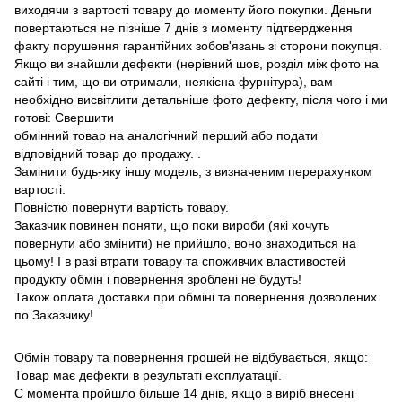
виходячи з вартості товару до моменту його покупки.
Деньги
повертаються не пізніше 7 днів з моменту підтвердження
факту порушення гарантійних зобов'язань зі сторони покупця.
Якщо ви знайшли дефекти (нерівний шов, розділ між фото на
сайті і тим, що ви отримали, неякісна фурнітура), вам
необхідно висвітлити детальніше фото дефекту, після чого і ми
готові: Свершити
обмінний товар на аналогічний перший або подати
відповідний товар до продажу. .
Замінити будь-яку іншу модель, з визначеним перерахунком
вартості.
Повністю повернути вартість товару.
Заказчик повинен поняти, що поки вироби (які хочуть
повернути або змінити) не прийшло, воно знаходиться на
цьому!
І в разі втрати товару та споживчих властивостей
продукту обмін і повернення зроблені не будуть!
Також оплата доставки при обміні та повернення дозволених
по Заказчику!
Обмін товару та повернення грошей не відбувається, якщо:
Товар має дефекти в результаті експлуатації.
С момента пройшло більше 14 днів, якщо в виріб внесені