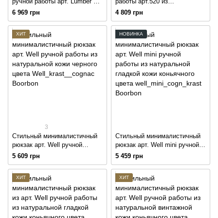
ручной работы арт. Lumber из
работы арт.520 из
натуральной винтажной кожи
натуральной кожи с
6 969 грн
4 809 грн
коньячного цвета
винтажным эффектом
коньячного цвета
ХИТ
НОВИНКА
3
Стильный минималистичный
Стильный минималистичный
рюкзак арт. Well ручной
рюкзак арт. Well mini ручной
работы из натуральной кожи
работы из натуральной
5 609 грн
5 459 грн
черного цвета
гладкой кожи коньячного
цвета
ХИТ
ХИТ