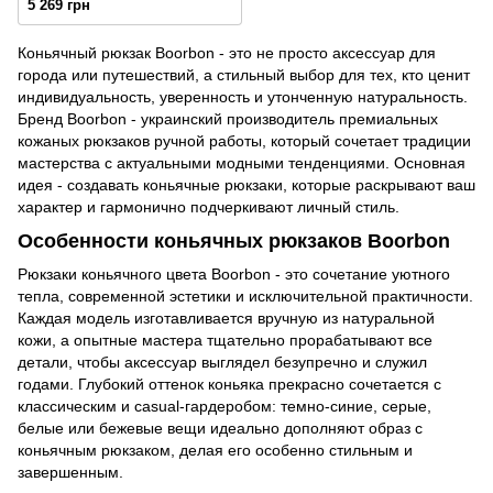
5 269 грн
винтажной кожи коньячного
цвета
Коньячный рюкзак Boorbon - это не просто аксессуар для
города или путешествий, а стильный выбор для тех, кто ценит
индивидуальность, уверенность и утонченную натуральность.
Бренд Boorbon - украинский производитель премиальных
кожаных рюкзаков ручной работы, который сочетает традиции
мастерства с актуальными модными тенденциями. Основная
идея - создавать коньячные рюкзаки, которые раскрывают ваш
характер и гармонично подчеркивают личный стиль.
Особенности коньячных рюкзаков Boorbon
Рюкзаки коньячного цвета Boorbon - это сочетание уютного
тепла, современной эстетики и исключительной практичности.
Каждая модель изготавливается вручную из натуральной
кожи, а опытные мастера тщательно прорабатывают все
детали, чтобы аксессуар выглядел безупречно и служил
годами. Глубокий оттенок коньяка прекрасно сочетается с
классическим и casual-гардеробом: темно-синие, серые,
белые или бежевые вещи идеально дополняют образ с
коньячным рюкзаком, делая его особенно стильным и
завершенным.