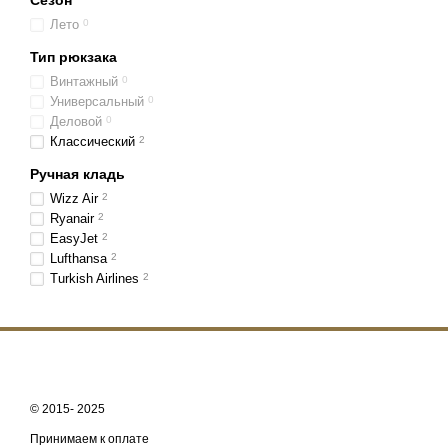
Сезон
Лето
0
Тип рюкзака
Винтажный
0
Универсальный
0
Деловой
0
Классический
2
Ручная кладь
Wizz Air
2
Ryanair
2
EasyJet
2
Lufthansa
2
Turkish Airlines
2
© 2015- 2025
Принимаем к оплате