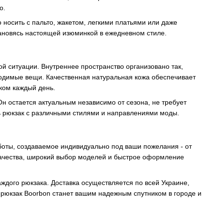
о.
 носить с пальто, жакетом, легкими платьями или даже
становясь настоящей изюминкой в ежедневном стиле.
й ситуации. Внутреннее пространство организовано так,
ходимые вещи. Качественная натуральная кожа обеспечивает
аком каждый день.
Он остается актуальным независимо от сезона, не требует
ть рюкзак с различными стилями и направлениями моды.
m
боты, создаваемое индивидуально под ваши пожелания - от
качества, широкий выбор моделей и быстрое оформление
дого рюкзака. Доставка осуществляется по всей Украине,
 рюкзак Boorbon станет вашим надежным спутником в городе и