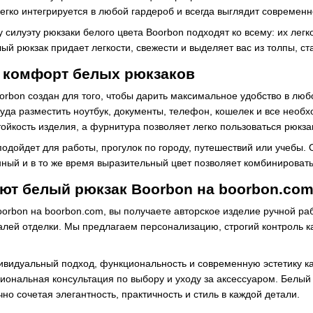
егко интегрируется в любой гардероб и всегда выглядит современн
силуэту рюкзаки белого цвета Boorbon подходят ко всему: их легко
ый рюкзак придает легкости, свежести и выделяет вас из толпы, 
и комфорт белых рюкзаков
rbon создан для того, чтобы дарить максимальное удобство в любо
уда разместить ноутбук, документы, телефон, кошелек и все необ
тойкость изделия, а фурнитура позволяет легко пользоваться рюкз
одойдет для работы, прогулок по городу, путешествий или учебы. 
нный и в то же время выразительный цвет позволяет комбинирова
ют белый рюкзак Boorbon на boorbon.co
orbon на boorbon.com, вы получаете авторское изделие ручной ра
талей отделки. Мы предлагаем персонализацию, строгий контроль 
видуальный подход, функциональность и современную эстетику каж
иональная консультация по выбору и уходу за аксессуаром. Белый
но сочетая элегантность, практичность и стиль в каждой детали.