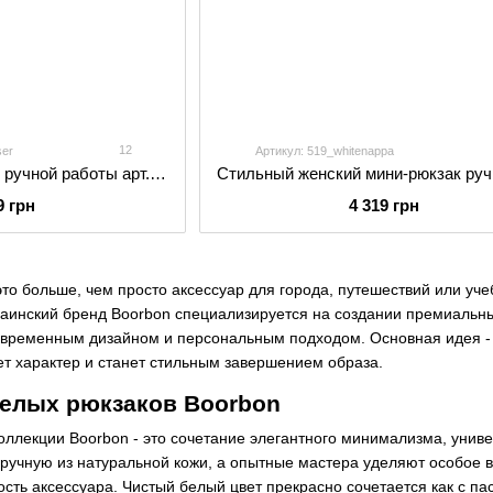
12
ser
Артикул: 519_whitenappa
Женский мини-рюкзак ручной работы арт.520 из натуральной кожи с легким глянцевым эффектом белого цвета
9 грн
4 319 грн
это больше, чем просто аксессуар для города, путешествий или уч
аинский бренд Boorbon специализируется на создании премиальны
современным дизайном и персональным подходом. Основная идея - 
ет характер и станет стильным завершением образа.
белых рюкзаков Boorbon
коллекции Boorbon - это сочетание элегантного минимализма, уни
вручную из натуральной кожи, а опытные мастера уделяют особое
сть аксессуара. Чистый белый цвет прекрасно сочетается как с па