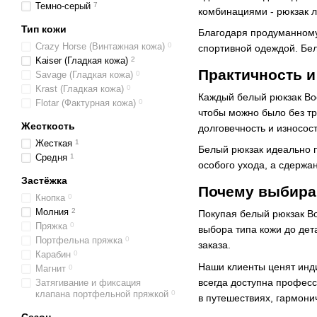
Темно-серый
7
комбинациями - рюкзак л
Тип кожи
Благодаря продуманному 
Crazy Horse (Винтажная кожа)
0
спортивной одеждой. Бел
Kaiser (Гладкая кожа)
2
Практичность 
Savage (Гладкая кожа)
0
Krast (Гладкая кожа)
0
Каждый белый рюкзак Boo
Flotar (Фактурная кожа)
0
чтобы можно было без тр
Жесткость
долговечность и износос
Жесткая
1
Белый рюкзак идеально п
Средня
1
особого ухода, а сдержа
Застёжка
Почему выбира
Кнопка
0
Молния
2
Покупая белый рюкзак Bo
Пряжка
0
выбора типа кожи до де
Портфельна пряжка
0
заказа.
Карабин
0
Наши клиенты ценят инди
Магнит
0
всегда доступна професс
Затягивание и фиксация
клапана портфельной пряжкой
0
в путешествиях, гармонич