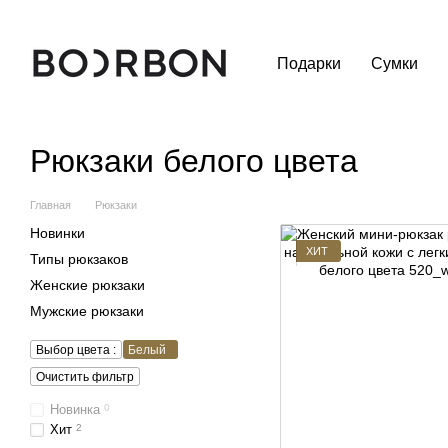
Перейти к основному контенту
Подарки
Сумки
Рюкзаки белого цвета
Главная
Рюкзаки
Новинки
ХИТ
Типы рюкзаков
Женские рюкзаки
Мужские рюкзаки
Выбор цвета :
Белый
Очистить фильтр
Новинка
0
Хит
2