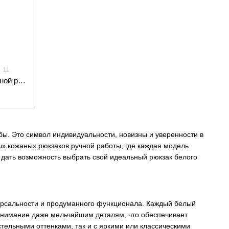
11
Стильный женский мини-рюкзак ручной работы арт. 519 белого цвета из натуральной кожи с легким матовым эффектом
ебы. Это символ индивидуальности, новизны и уверенности в
х кожаных рюкзаков ручной работы, где каждая модель
дать возможность выбрать свой идеальный рюкзак белого
версальности и продуманного функционала. Каждый белый
 внимание даже мельчайшим деталям, что обеспечивает
стельными оттенками, так и с яркими или классическими