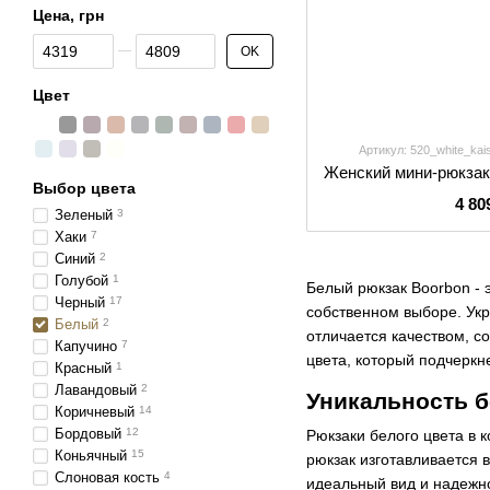
Цена, грн
От Цена, грн
До Цена, грн
OK
Цвет
Артикул: 520_white_kai
Выбор цвета
4 80
Зеленый
3
Хаки
7
Синий
2
Голубой
1
Белый рюкзак Boorbon - 
Черный
17
собственном выборе. Укр
Белый
2
отличается качеством, 
Капучино
7
цвета, который подчеркн
Красный
1
Лавандовый
2
Уникальность 
Коричневый
14
Бордовый
12
Рюкзаки белого цвета в 
Коньячный
15
рюкзак изготавливается 
Слоновая кость
4
идеальный вид и надежно