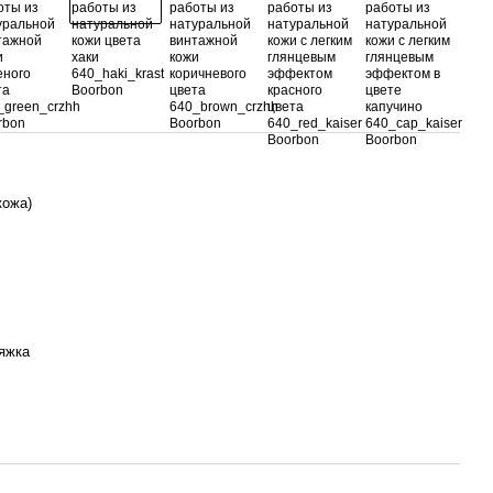
кожа)
яжка