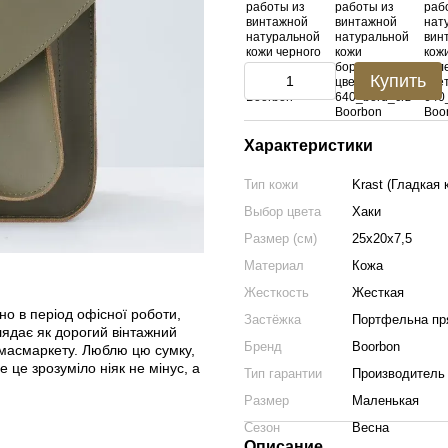
Купить
Характеристики
Тип кожи
Krast (Гладкая 
Выбор цвета
Хаки
Размер (см)
25х20х7,5
Материал
Кожа
Жесткость
Жесткая
вно в період офісної роботи,
Застёжка
Портфельна пр
глядає як дорогий вінтажний
Бренд
Boorbon
д масмаркету. Люблю цю сумку,
 це зрозуміло ніяк не мінус, а
Тип гарантии
Производитель
Размер
Маленькая
Сезон
Весна
Описание