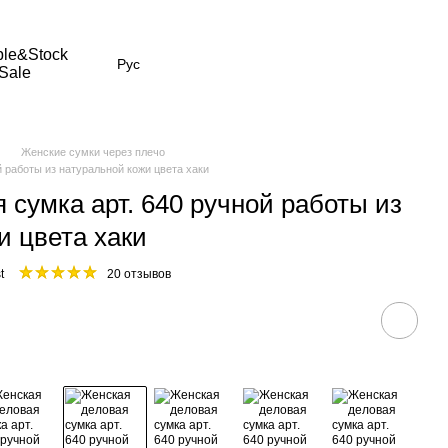
le&Stock
Рус
Sale
Женские сумки через плечо
 работы из натуральной кожи цвета хаки
 сумка арт. 640 ручной работы из
и цвета хаки
t
20 отзывов