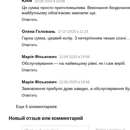
Юлія
30.08.2025 в 10:08
Ця сумка просто приголомшлива. Виконання бездоганне,
майбутньому обов’язково замовлю ще.
Ответить
Олена Головань
27.07.2025 в 11:23
Гарна сумка, цікавий колір. З нетерпінням чекаю осені…
Ответить
Марія Фіськович
12.06.2025 в 19:09
Обслуговування — на найвищому рівні, як і сам виріб.
Ответить
Марія Фіськович
12.06.2025 в 19:06
Замовлення прибуло дуже швидко, а обслуговування бу
Ответить
Еще 5 комментариев
Новый отзыв или комментарий
Войти с помощью