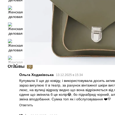
Отзывы
20
Ольга Ходаківська
13.12.2025 в 15:34
Купувала її ще до ковіду, і використовувала досить акти
зараз вигулюю її в театр, за рахунок вінтажної шкіри ви
люкс, на вулиці відразу видно що вона відрізняється ві
єдине що змінила б це колір😂, бо піднабрид чорний, але
зміна вподобання. Сумка топ як і обслуговування ❤️💛
Ответить