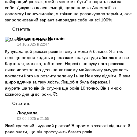
найкращий рюкзак, який в мене міг бути" говорять самі за
себе. Дякую за класні емоції, щира подяка Анастасії за
допомогу і консультацію, я трішки не розрахувала терміни, але
запропонований варіант виправдав себе на всі 100%
Ответить
Матяшовська Наталія
14.10.2025 в 22:47
Купувала цей рюкзак років 5 тому а може й більше. Я з тих
леді що щодня ходить з рюкзаком і пакує туди абсолютне все.
Картопля, молоко, тобто все. Наразі в пошуку ного рюкзака
лише через те що десь на дитячому майданчику умудрилась
покласти його на розлиту зеленку і ніяк Неможу відміти. Я вам
щиро вдячна за таку якість. Якщоб я була бережна і
акуратніша то він би служив ще років 10 точно. Він зімною
кожного дня ці всі роки. 🥰
Ответить
Людмила
02.09.2025 в 21:55
Який красивий і чудовий рюкзак! Я просто в захваті від нього й
рада знати, що він прослужить багато років.