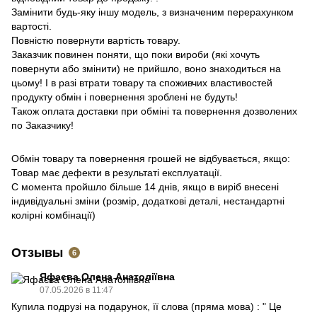
Замінити будь-яку іншу модель, з визначеним перерахунком
вартості.
Повністю повернути вартість товару.
Заказчик повинен поняти, що поки вироби (які хочуть
повернути або змінити) не прийшло, воно знаходиться на
цьому!
І в разі втрати товару та споживчих властивостей
продукту обмін і повернення зроблені не будуть!
Також оплата доставки при обміні та повернення дозволених
по Заказчику!
Обмін товару та повернення грошей не відбувається, якщо:
Товар має дефекти в результаті експлуатації.
С момента пройшло більше 14 днів, якщо в виріб внесені
індивідуальні зміни (розмір, додаткові деталі, нестандартні
колірні комбінації)
Отзывы
6
Яфаєва Олена Анатоліївна
07.05.2026 в 11:47
Купила подрузі на подарунок, її слова (пряма мова) : " Це