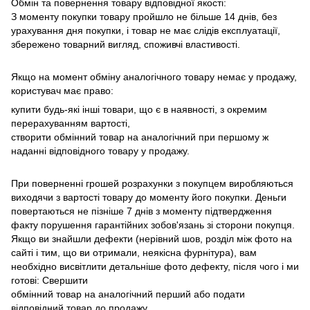
Обмін та повернення товару відповідної якості:
З моменту покупки товару пройшло не більше 14 днів, без
урахування дня покупки, і товар не має слідів експлуатації,
збережено товарний вигляд, споживчі властивості.
Якщо на момент обміну аналогічного товару немає у продажу,
користувач має право:
купити будь-які інші товари, що є в наявності, з окремим
перерахуванням вартості,
створити обмінний товар на аналогічний при першому ж
наданні відповідного товару у продажу.
При поверненні грошей розрахунки з покупцем виробляються
виходячи з вартості товару до моменту його покупки.
Деньги
повертаються не пізніше 7 днів з моменту підтвердження
факту порушення гарантійних зобов'язань зі сторони покупця.
Якщо ви знайшли дефекти (нерівний шов, розділ між фото на
сайті і тим, що ви отримали, неякісна фурнітура), вам
необхідно висвітлити детальніше фото дефекту, після чого і ми
готові: Свершити
обмінний товар на аналогічний перший або подати
відповідний товар до продажу. .