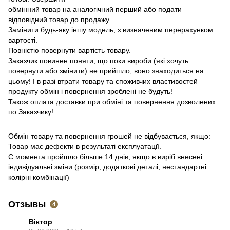
обмінний товар на аналогічний перший або подати
відповідний товар до продажу. .
Замінити будь-яку іншу модель, з визначеним перерахунком
вартості.
Повністю повернути вартість товару.
Заказчик повинен поняти, що поки вироби (які хочуть
повернути або змінити) не прийшло, воно знаходиться на
цьому!
І в разі втрати товару та споживчих властивостей
продукту обмін і повернення зроблені не будуть!
Також оплата доставки при обміні та повернення дозволених
по Заказчику!
Обмін товару та повернення грошей не відбувається, якщо:
Товар має дефекти в результаті експлуатації.
С момента пройшло більше 14 днів, якщо в виріб внесені
індивідуальні зміни (розмір, додаткові деталі, нестандартні
колірні комбінації)
Отзывы
4
Віктор