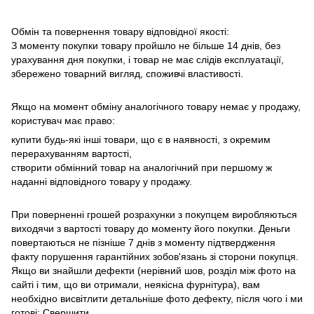
Обмін та повернення товару відповідної якості:
З моменту покупки товару пройшло не більше 14 днів, без
урахування дня покупки, і товар не має слідів експлуатації,
збережено товарний вигляд, споживчі властивості.
Якщо на момент обміну аналогічного товару немає у продажу,
користувач має право:
купити будь-які інші товари, що є в наявності, з окремим
перерахуванням вартості,
створити обмінний товар на аналогічний при першому ж
наданні відповідного товару у продажу.
При поверненні грошей розрахунки з покупцем виробляються
виходячи з вартості товару до моменту його покупки.
Деньги
повертаються не пізніше 7 днів з моменту підтвердження
факту порушення гарантійних зобов'язань зі сторони покупця.
Якщо ви знайшли дефекти (нерівний шов, розділ між фото на
сайті і тим, що ви отримали, неякісна фурнітура), вам
необхідно висвітлити детальніше фото дефекту, після чого і ми
готові: Свершити