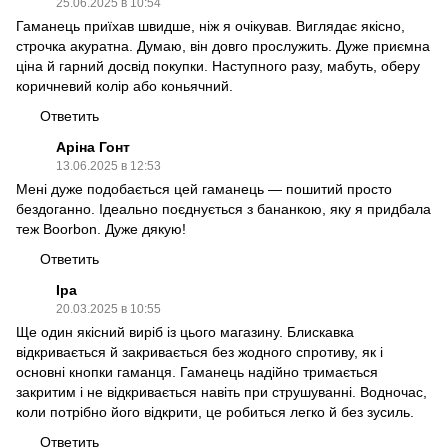
25.06.2025 в 10:54
Гаманець приїхав швидше, ніж я очікував. Виглядає якісно,
строчка акуратна. Думаю, він довго прослужить. Дуже приємна
ціна й гарний досвід покупки. Наступного разу, мабуть, оберу
коричневий колір або коньячний.
Ответить
Аріна Гонт
13.06.2025 в 12:53
Мені дуже подобається цей гаманець — пошитий просто
бездоганно. Ідеально поєднується з бананкою, яку я придбала
теж Вoorbon. Дуже дякую!
Ответить
Іра
20.03.2025 в 10:55
Ще один якісний виріб із цього магазину. Блискавка
відкривається й закривається без жодного спротиву, як і
основні кнопки гаманця. Гаманець надійно тримається
закритим і не відкривається навіть при струшуванні. Водночас,
коли потрібно його відкрити, це робиться легко й без зусиль.
Ответить