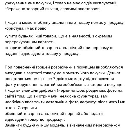
урахування дня покупки, і товар не має слідів експлуатації,
збережено товарний вигляд, споживчі властивості.
Якщо на момент обміну аналогічного товару немає у продажу,
користувач має право:
купити будь-які інші товари, що є в наявності, з окремим
перерахуванням вартості,
створити обмінний товар на аналогічний при першому ж
наданні відповідного товару у продажу.
При поверненні грошей розрахунки з покупцем виробляються
виходячи з вартості товару до моменту його покупки.
Деньги
повертаються не пізніше 7 днів з моменту підтвердження
факту порушення гарантійних зобов'язань зі сторони покупця.
Якщо ви знайшли дефекти (нерівний шов, розділ між фото на
сайті і тим, що ви отримали, неякісна фурнітура), вам
необхідно висвітлити детальніше фото дефекту, після чого і ми
готові: Свершити
обмінний товар на аналогічний перший або подати
відповідний товар до продажу. .
Замінити будь-яку іншу модель, з визначеним перерахунком