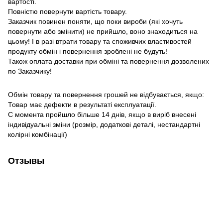
вартості.
Повністю повернути вартість товару.
Заказчик повинен поняти, що поки вироби (які хочуть
повернути або змінити) не прийшло, воно знаходиться на
цьому!
І в разі втрати товару та споживчих властивостей
продукту обмін і повернення зроблені не будуть!
Також оплата доставки при обміні та повернення дозволених
по Заказчику!
Обмін товару та повернення грошей не відбувається, якщо:
Товар має дефекти в результаті експлуатації.
С момента пройшло більше 14 днів, якщо в виріб внесені
індивідуальні зміни (розмір, додаткові деталі, нестандартні
колірні комбінації)
Отзывы