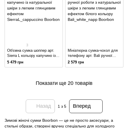
3
Об'ємна сумка шоппер арт.
Мініатюрна сумка-чохол для
Sierra L кольору капучино із
телефону арт. Bali ручної
натуральної шкіри з легким
роботи з натуральної шкіри з
5 479 грн
2 579 грн
глянцевим ефектом
легким глянцевим ефектом
білого кольору
Показати ще 20 товарів
Назад
Вперед
1
з 5
Зимові жіночі сумки Boorbon — це не просто аксесуари, а
стильні образи, створені вручну спеціально для холодного