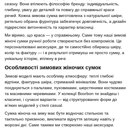
сезону. Вони втілюють філософію бренду: індивідуальність,
глибину, увагу до деталей та повагу до справжньої краси
речей. Кожна зимова сумка виготовлена з натуральної шкіри,
ретельно обрана фурнітура забезпечує довговічність, а дизайн
підкреслює витонченість та характер власниці.
Ми віримо, що краса — у справжньому. Саме тому наші зимові
жіночі сумки ручної роботи створюються без компромісів. Це
персоналізовані аксесуари, де ти самостійно обираєш шкіру,
колір та фактуру — і в результаті отримуєш не просто сумку, а
унікальну історію, втілену в речі.
Особливості зимових жіночих сумок
Зимові моделі мають особливу атмосферу: теплі глибокі
відтінки, фактурна шкіра, стриманий мінімалізм. Вони чудово
поєднуються з пальтами, пуховиками, шерстяними костюмами
та масивними черевиками. У колекції Boorbon ти знайдеш і
класичні, і сучасні варіанти — від структурованих форм до
м’яких моделей у стилі casual.
Сумка жіноча на зиму має бути водночас стильною та
тактильно приємною, викликати відчуття затишку навіть у
морозні дні. Саме такими ми створюємо наші аксесуари.