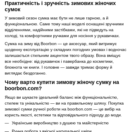
Практичність і зручність зимових жіночих
сумок
У зимовий сезон сумка має бути не лише гарною, а й
функціональною. Саме тому наші моделі оснащені зручними
відділеннями, надійними застібками, які не підведуть на
холоді, та комфортними ручками для носіння у рукавичках.
Сумка на зиму від Boorbon — це аксесуар, який витримує
щоденну експлуатацію у складних погодних умовах і водночас
залишається стильним акцентом твого образу. Вона вміщує
все необхідне: від рукавичок і павербанка до косметики,
блокнота чи книги. І головне — завжди тримає форму й
виглядає бездоганно.
Чому варто купити зимову жіночу сумку на
boorbon.com?
Якщо ви шукаєте ідеальний баланс між функціональністю,
стилем та унікальністю — ви на правильному шляху. Покупка
зимової сумки ручної роботи на boorbon.com — це вибір на
користь якості, естетики та відповідального підходу до моди.
Українське виробництво з душею та майстерністю
Ручна робота з якісної натуральної шкіри