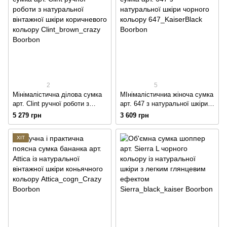
2
5
Мінімалістична ділова сумка
МІнімалістичниа жіноча сумка
арт. Clint ручної роботи з
арт. 647 з натуральної шкіри
натуральної вінтажної шкіри
чорного кольору
5 279 грн
3 609 грн
коричневого кольору
ХІТ