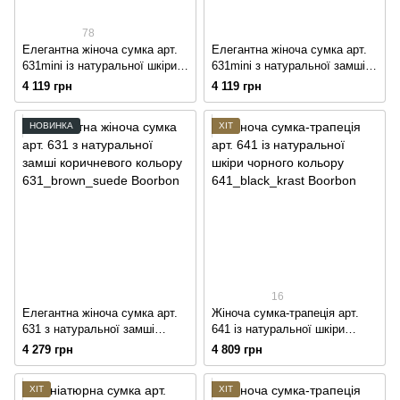
78
Елегантна жіноча сумка арт.
Елегантна жіноча сумка арт.
631mini із натуральної шкіри
631mini з натуральної замші
кольору хакі
кольору капучино
4 119 грн
4 119 грн
НОВИНКА
ХІТ
16
Елегантна жіноча сумка арт.
Жіноча сумка-трапеція арт.
631 з натуральної замші
641 із натуральної шкіри
коричневого кольору
чорного кольору
4 279 грн
4 809 грн
ХІТ
ХІТ