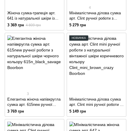
4
Жіноча сумка-трапеція арт.
Мінімалістична ділова сумка
641 із натуральної шкіри із
арт. Clint ручної роботи з
легким глянцем лавандового
натуральної вінтажної шкіри
3 369 грн
5 279 грн
4 809 грн
кольору
зеленого кольору
НОВИНКА
3
Елегантна жіноча напівкругла
Мінімалістична ділова сумка
сумка арт. 615new ручної
арт. Clint mini ручної роботи з
роботи з натуральної шкіри
натуральної вінтажної шкіри
3 769 грн
5 149 грн
чорного кольору
коричневого кольору