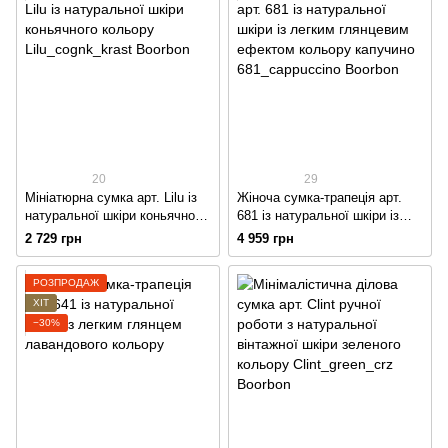
20
29
Мініатюрна сумка арт. Lilu із
Жіноча сумка-трапеція арт.
натуральної шкіри коньячного
681 із натуральної шкіри із
кольору
легким глянцевим ефектом
2 729 грн
4 959 грн
кольору капучино
РОЗПРОДАЖ
ХІТ
−30%