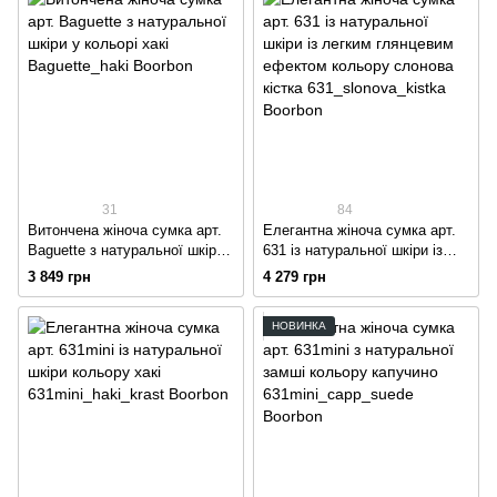
31
84
Витончена жіноча сумка арт.
Елегантна жіноча сумка арт.
Baguette з натуральної шкіри
631 із натуральної шкіри із
у кольорі хакі
легким глянцевим ефектом
3 849 грн
4 279 грн
кольору слонова кістка
НОВИНКА