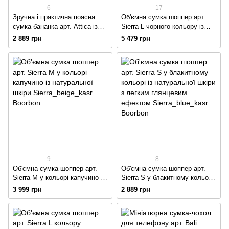
6
17
Зручна і практична поясна
Об'ємна сумка шоппер арт.
сумка бананка арт. Attica із
Sierra L чорного кольору із
натуральної вінтажної шкіри
натуральної шкіри з легким
2 889 грн
5 479 грн
коньячного кольору
глянцевим ефектом
9
8
Об'ємна сумка шоппер арт.
Об'ємна сумка шоппер арт.
Sierra M у кольорі капучино із
Sierra S у блакитному кольорі
натуральної шкіри
із натуральної шкіри з легким
3 999 грн
2 889 грн
глянцевим ефектом