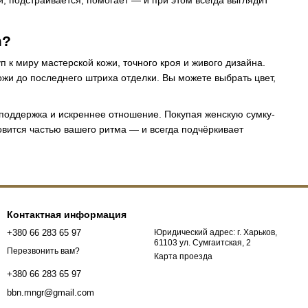
ми, подстраивается, помогает — и при этом всегда выглядит
m?
п к миру мастерской кожи, точного кроя и живого дизайна.
ожи до последнего штриха отделки. Вы можете выбрать цвет,
поддержка и искреннее отношение. Покупая женскую сумку-
новится частью вашего ритма — и всегда подчёркивает
Контактная информация
+380 66 283 65 97
Юридический адрес: г. Харьков,
61103 ул. Сумгаитская, 2
Перезвонить вам?
Карта проезда
+380 66 283 65 97
bbn.mngr@gmail.com