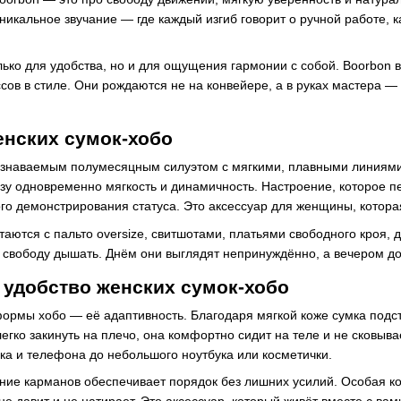
уникальное звучание — где каждый изгиб говорит о ручной работе,
лько для удобства, но и для ощущения гармонии с собой. Boorbo
ов в стиле. Они рождаются не на конвейере, а в руках мастера — 
енских сумок-хобо
узнаваемым полумесяцным силуэтом с мягкими, плавными линиями.
зу одновременно мягкость и динамичность. Настроение, которое п
ого демонстрирования статуса. Это аксессуар для женщины, которая
таются с пальто oversize, свитшотами, платьями свободного кроя,
 свободу дышать. Днём они выглядят непринуждённо, а вечером д
 удобство женских сумок-хобо
ормы хобо — её адаптивность. Благодаря мягкой коже сумка подс
легко закинуть на плечо, она комфортно сидит на теле и не сковыв
ка и телефона до небольшого ноутбука или косметички.
ие карманов обеспечивает порядок без лишних усилий. Особая ко