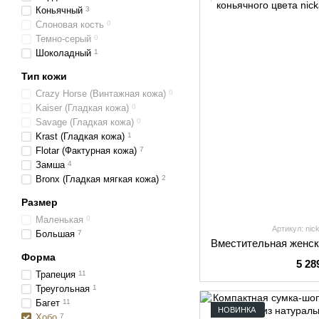
Коньячный
3
Слоновая кость
0
Темно-серый
0
Шоколадный
1
Тип кожи
Crazy Horse (Винтажная кожа)
0
Kaiser (Гладкая кожа)
0
Savage (Гладкая кожа)
0
Krast (Гладкая кожа)
1
Flotar (Фактурная кожа)
7
Замша
4
Bronx (Гладкая мягкая кожа)
2
Размер
Маленькая
0
Артикул: nic
Большая
7
Форма
5 28
Трапеция
11
Треугольная
1
Багет
11
НОВИНКА
Хобо
7