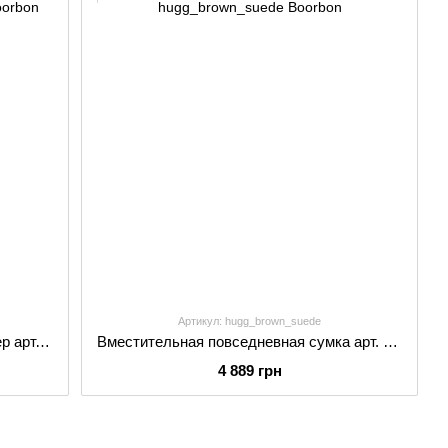
Артикул: hugg_brown_suede
Вместительная женская сумка шопер арт. Nicka ручной работы из натуральной фактурной кожи черного цвета
Вместительная повседневная сумка арт. Hugg из натуральной замши коричневого цвета
4 889 грн