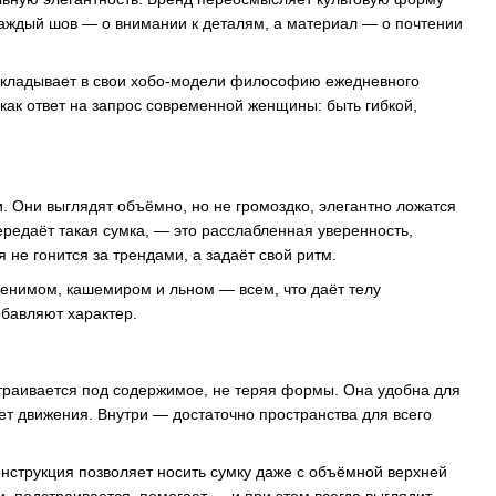
 каждый шов — о внимании к деталям, а материал — о почтении
n вкладывает в свои хобо-модели философию ежедневного
как ответ на запрос современной женщины: быть гибкой,
 Они выглядят объёмно, но не громоздко, элегантно ложатся
ередаёт такая сумка, — это расслабленная уверенность,
 не гонится за трендами, а задаёт свой ритм.
 денимом, кашемиром и льном — всем, что даёт телу
обавляют характер.
траивается под содержимое, не теряя формы. Она удобна для
ает движения. Внутри — достаточно пространства для всего
нструкция позволяет носить сумку даже с объёмной верхней