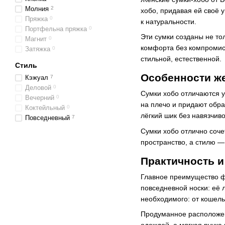
Молния
2
хобо, придавая ей своё 
Пряжка
0
к натуральности.
Портфельна пряжка
0
Эти сумки созданы не то
Магнит
0
комфорта без компромисс
Затяжка
0
стильной, естественной.
Стиль
Особенности ж
Кэжуал
7
Деловой
0
Сумки хобо отличаются 
Вечерний
0
на плечо и придают обра
Коктейльный
0
лёгкий шик без навязчив
Повседневный
7
Сумки хобо отлично соче
пространство, а стилю —
Практичность и
Главное преимущество ф
повседневной носки: её 
необходимого: от кошель
Продуманное расположен