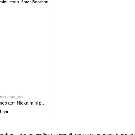
mini_cogn_flotar
Компактная сумка-шопер арт. Nicka mini ручной работы из натуральной фактурной кожи коньячного цвета
9 грн
oorbon — это про свободу движений, мягкую уверенность и натур