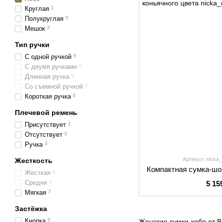
Круглая
1
Полукруглая
5
Мешок
2
Тип ручки
С одной ручкой
5
С двумя ручками
0
Длинная ручка
0
Со съемной ручкой
0
Короткая ручка
6
Плечевой ремень
Присутствует
1
Отсутствует
2
Ручка
3
Артикул: nicka_
Жесткость
Жесткая
0
Средня
0
5 15
Мягкая
7
Застёжка
Кнопка
5
Женские сумки-хобо от B