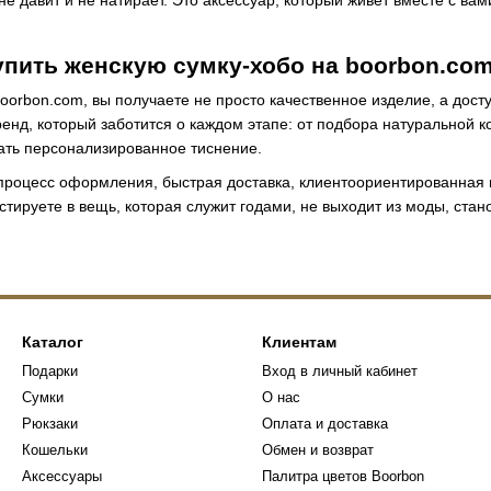
не давит и не натирает. Это аксессуар, который живёт вместе с ва
упить женскую сумку-хобо на boorbon.co
oorbon.com, вы получаете не просто качественное изделие, а досту
енд, который заботится о каждом этапе: от подбора натуральной к
зать персонализированное тиснение.
процесс оформления, быстрая доставка, клиентоориентированная 
естируете в вещь, которая служит годами, не выходит из моды, ста
Каталог
Клиентам
Подарки
Вход в личный кабинет
Сумки
О нас
Рюкзаки
Оплата и доставка
Кошельки
Обмен и возврат
Аксессуары
Палитра цветов Boorbon