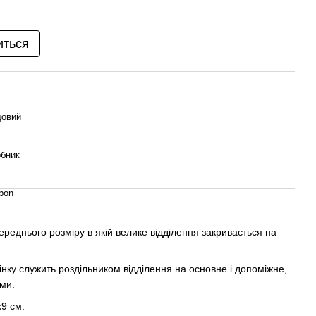
иться
довий
бник
bon
реднього розміру в якій велике відділення закривається на
нку служить роздільником відділення на основне і допоміжне,
ми.
х9 см.