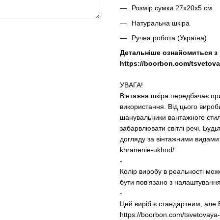
Розмір сумки 27х20х5 см.
Натуральна шкіра
Ручна робота (Україна)
Детальніше ознайомиться з 
https://boorbon.com/tsvetovay
УВАГА!
Вінтажна шкіра передбачає при
використання. Від цього вироб
шанувальники вантажного стил
забарвлювати світлі речі. Буд
догляду за вінтажними видами
khranenie-ukhod/
-
Колір виробу в реальності мож
бути пов'язано з налаштуванн
-
Цей виріб є стандартним, але 
https://boorbon.com/tsvetovaya-