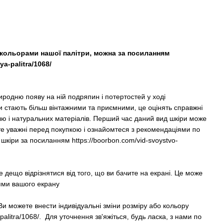
кольорами нашої палітри, можна за посиланням
a-palitra/1068/
родню появу на ній подряпин і потертостей у ході
и стають більш вінтажними та приємними, це оцінять справжні
ю і натуральних матеріалів. Перший час даний вид шкіри може
ьте уважні перед покупкою і ознайомтеся з рекомендаціями по
 шкіри за посиланням
https://boorbon.com/vid-svoystvo-
е дещо відрізнятися від того, що ви бачите на екрані. Це може
ями вашого екрану
Ви можете внести індивідуальні зміни розміру або кольору
palitra/1068/. Для уточнення зв'яжіться, будь ласка, з нами по