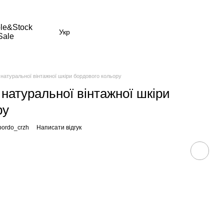
le&Stock
Укр
Sale
з натуральної вінтажної шкіри бордового кольору
з натуральної вінтажної шкіри
ру
bordo_crzh
Написати відгук