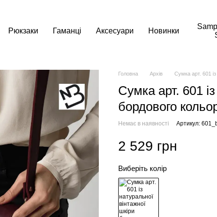
Samp
Рюкзаки
Гаманці
Аксесуари
Новинки
Головна
Архів
Сумка арт. 601 і
Сумка арт. 601 і
бордового кольо
Немає в наявності
Артикул: 601_
2 529 грн
Виберіть колір