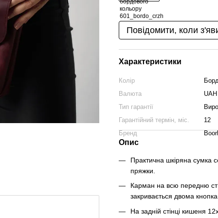
Повідомити, коли з'яв
Характеристики
Колір
Бор
Валюта
UAH
Тип гарантії
Виро
Гарантійний термін, міс.
12
Бренд
Boor
Опис
Практична шкіряна сумка се
пряжки.
Карман на всю передню сті
закривається двома кнопка
На задній стінці кишеня 12